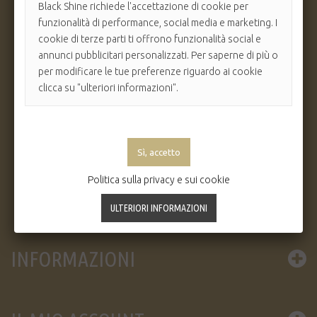
Black Shine richiede l'accettazione di cookie per
funzionalità di performance, social media e marketing. I
cookie di terze parti ti offrono funzionalità social e
annunci pubblicitari personalizzati. Per saperne di più o
per modificare le tue preferenze riguardo ai cookie
clicca su "ulteriori informazioni".
Black Shine Diffusion s.a.s.
via Pietro Cimatti, 34/36
47122 - Forlì (FC)
Politica sulla privacy e sui cookie
Telefono: 0543 782330
Email: info@blackshine.it
INFORMAZIONI