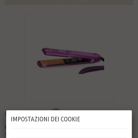
63,20 €
79,00 €
-20%
IMPOSTAZIONI DEI COOKIE
PIASTRA GAMMA+ ONE230
La stiratura oltre la perfezione!