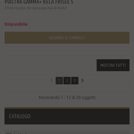
PIASTRA GAMMA+ KELA FRISÉE S
Il frisé classico che non passa mai di moda!
Disponibile
AGGIUNGI AL CARRELLO
MOSTRA TUTTI
1
2
3
Mostrando 1 - 12 di 29 oggetti
CATALOGO