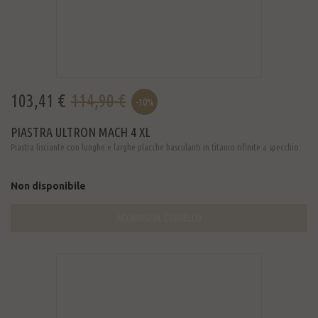
103,41 €
114,90 €
-10%
PIASTRA ULTRON MACH 4 XL
Piastra lisciante con lunghe e larghe placche basculanti in titanio rifinite a specchio.
Non disponibile
AGGIUNGI AL CARRELLO