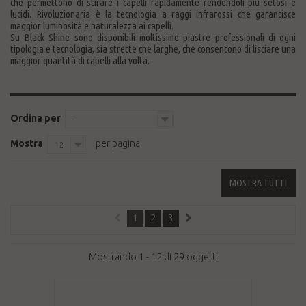
che permettono di stirare i capelli rapidamente rendendoli più setosi e
lucidi. Rivoluzionaria è la tecnologia a raggi infrarossi che garantisce
maggior luminosità e naturalezza ai capelli.
Su Black Shine sono disponibili moltissime piastre professionali di ogni
tipologia e tecnologia, sia strette che larghe, che consentono di lisciare una
maggior quantità di capelli alla volta.
Ordina per
--
Mostra
per pagina
12
MOSTRA TUTTI
1
2
3
Mostrando 1 - 12 di 29 oggetti