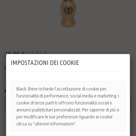
29,90 €
34,90 €
IMPOSTAZIONI DEI COOKIE
DR K WOODEN SHAVING BRUSH - ...
Pennello da barba in puro tasso e manico in legno.
Black Shine richiede l'accettazione di cookie per
Non disponibile
funzionalità di performance, social media e marketing. I
cookie di terze parti ti offrono funzionalità social e
AGGIUNGI AL CARRELLO
annunci pubblicitari personalizzati. Per saperne di più o
per modificare le tue preferenze riguardo ai cookie
clicca su "ulteriori informazioni".