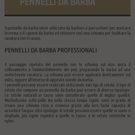
PENNELLI DA BARBA
Il pennello da barba viene utilizzato da barbieri e parrucchieri per montare
la crema o il sapone da barba ed ottenere così una schiuma per facilitare la
rasatura con il rasoio.
PENNELLI DA BARBA PROFESSIONALI
Il passaggio ripetuto del pennello con la schiuma sul viso aiuta il
sollevamento e l’ammorbidimento dei peli, preparando la barba ad una
confortevole rasatura. La schiuma può essere applicata direttamente sul
volto, oppure all'interno di apposite ciotole da barba.
I pennelli possono essere realizzati utilizzando vari tipi di setole. Il tipo di
setole che compone un pennello da barba può essere di diverse tipologie.
Le setole naturali in tasso sono considerate quelle di miglior qualità.
Morbidissime sulla pelle ma nello stesso tempo rigide, sono in grado di
creare una schiuma ricca e cremosa grazie alla loro facile capacità di
assorbire l’acqua. Altri tipologie di setole possono essere quelle in suino o
cinghiale, più rigide rispetto a quelle in tasso, o le setole sintetiche in
nylon.