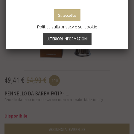
Politica sulla privacy e sui cookie
49,41 €
54,90 €
-10%
PENNELLO DA BARBA FATIP - ...
Pennello da barba in puro tasso con manico cromato. Made in Italy.
Disponibile
AGGIUNGI AL CARRELLO