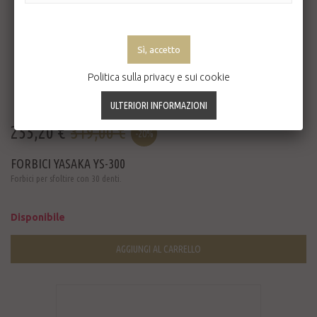
Politica sulla privacy e sui cookie
255,20 €
319,00 €
-20%
FORBICI YASAKA YS-300
Forbici per sfoltire con 30 denti.
Disponibile
AGGIUNGI AL CARRELLO