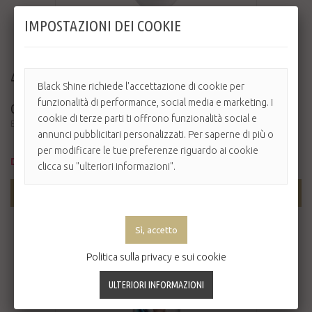
IMPOSTAZIONI DEI COOKIE
44,80 €
64,00 €
-30%
Black Shine richiede l'accettazione di cookie per
funzionalità di performance, social media e marketing. I
CARRERA EPILATORE ICE-23
cookie di terze parti ti offrono funzionalità social e
Epilatore professionale elettrico e a batteria
annunci pubblicitari personalizzati. Per saperne di più o
per modificare le tue preferenze riguardo ai cookie
Disponibile
clicca su "ulteriori informazioni".
AGGIUNGI AL CARRELLO
Politica sulla privacy e sui cookie