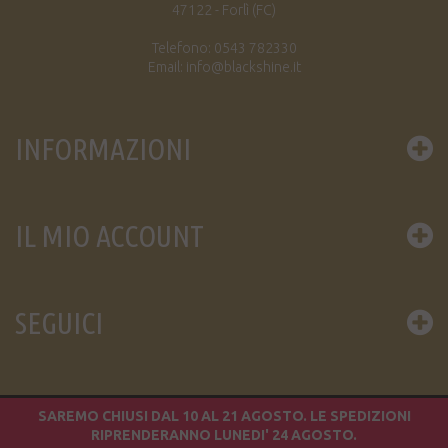
47122 - Forlì (FC)
Telefono: 0543 782330
Email: info@blackshine.it
INFORMAZIONI
IL MIO ACCOUNT
SEGUICI
SAREMO CHIUSI DAL 10 AL 21 AGOSTO. LE SPEDIZIONI
© 2016 BLACK SHINE DIFFUSION S.A.S. / P.IVA 02049450402
RIPRENDERANNO LUNEDI' 24 AGOSTO.