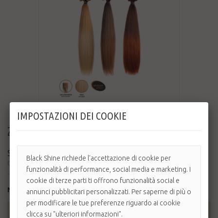
IMPOSTAZIONI DEI COOKIE
26,00 €
SHE HAIR EXTENSION SHATUSH
Black Shine richiede l'accettazione di cookie per
Ciocche Capelli Naturali 100% effetto ShatushLunghezza 55/60 cm Confezione da 10
funzionalità di performance, social media e marketing. I
...
cookie di terze parti ti offrono funzionalità social e
Non disponibile
annunci pubblicitari personalizzati. Per saperne di più o
per modificare le tue preferenze riguardo ai cookie
AGGIUNGI AL CARRELLO
clicca su "ulteriori informazioni".