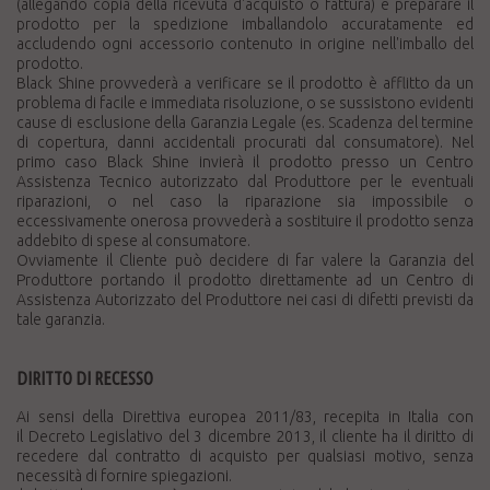
(allegando copia della ricevuta d'acquisto o fattura) e preparare il
prodotto per la spedizione imballandolo accuratamente ed
accludendo ogni accessorio contenuto in origine nell'imballo del
prodotto.
Black Shine provvederà a verificare se il prodotto è afflitto da un
problema di facile e immediata risoluzione, o se sussistono evidenti
cause di esclusione della Garanzia Legale (es. Scadenza del termine
di copertura, danni accidentali procurati dal consumatore). Nel
primo caso Black Shine invierà il prodotto presso un Centro
Assistenza Tecnico autorizzato dal Produttore per le eventuali
riparazioni, o nel caso la riparazione sia impossibile o
eccessivamente onerosa provvederà a sostituire il prodotto senza
addebito di spese al consumatore.
Ovviamente il Cliente può decidere di far valere la Garanzia del
Produttore portando il prodotto direttamente ad un Centro di
Assistenza Autorizzato del Produttore nei casi di difetti previsti da
tale garanzia.
DIRITTO DI RECESSO
Ai sensi della Direttiva europea 2011/83, recepita in Italia con
il Decreto Legislativo del 3 dicembre 2013, il cliente ha il diritto di
recedere dal contratto di acquisto per qualsiasi motivo, senza
necessità di fornire spiegazioni.