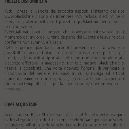
PREZZI E DISPONIBILITÀ
Tutti i prezzi di vendita dei prodotti esposti all'interno del sito
www.blackshine.it sono da intendersi IVA inclusa. Black Shine si
riserva di poter modificare i prezzi in qualsiasi momento, senza
alcun preavviso.
Eventuali variazioni di prezzo che dovessero intervenire tra il
momento dell'invio dell'Ordine da parte del Cliente e la sua relativa
conferma non avranno efficacia.
Data la grande quantità di prodotti presenti nel sito web e la
possibilità di acquisti plurimi nello stesso istante da parte di più
utenti, la disponibilità riportata potrebbe non corrispondere alla
giacenza effettiva in magazzino. Per tale motivo Black Shine si
riserva la possibilità, una volta ricevuto l'ordine, di verificare la
disponibilità del bene e nel caso in cui si rivolga ad articoli
momentaneamente non disponibili, informerà tempestivamente il
cliente sui tempi di attesa per la spedizione e/o per un eventuale
rimborso.
COME ACQUISTARE
Acquistare su Black Shine è semplicissimo! È sufficiente navigare
tra le categorie di prodotti esistenti e selezionare quello che volete
acquistare. All'interno della scheda prodotto potete consultare i