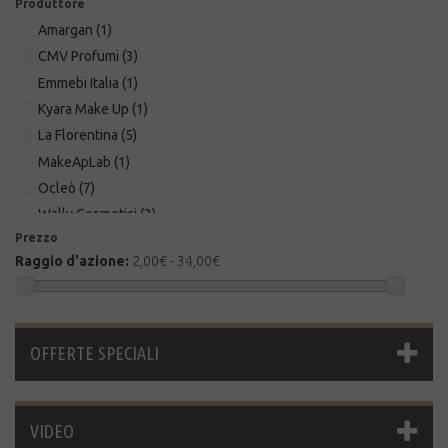
Produttore
Amargan
(1)
CMV Profumi
(3)
Emmebi Italia
(1)
Kyara Make Up
(1)
La Florentina
(5)
MakeApLab
(1)
Ocleò
(7)
Wally Cosmetici
(2)
Prezzo
Wonder Company
(10)
Raggio d'azione:
2,00€ - 34,00€
OFFERTE SPECIALI
VIDEO