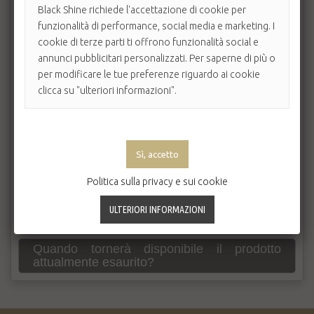
Black Shine richiede l'accettazione di cookie per
Come capisco se il mio ordine è partito?
funzionalità di performance, social media e marketing. I
cookie di terze parti ti offrono funzionalità social e
Se non sono a casa al passaggio del
corriere?
annunci pubblicitari personalizzati. Per saperne di più o
per modificare le tue preferenze riguardo ai cookie
I prezzi sono comprensivi d'Iva?
clicca su "ulteriori informazioni".
Posso richiedere la fattura elettronica?
Dove trovo la ricevuta d'acquisto del mio
ordine?
Posso spedire l'ordine a un amico/a come
Politica sulla privacy e sui cookie
regalo?
Ho richiesto il ritiro in Sede, quando posso
venire a ritirare l'ordine?
Quando tornerà disponibile il prodotto
attualmente esaurito?