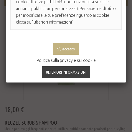
AGGIUNGI AL CARRELLO
cookie di terze parti ti offrono funzionalità social e
annunci pubblicitari personalizzati. Per saperne di più o
per modificare le tue preferenze riguardo ai cookie
clicca su "ulteriori informazioni".
Politica sulla privacy e sui cookie
18,00 €
REUZEL SCRUB SHAMPOO
Ideale per lavaggi frequenti e per chi utilizza quitidianamente prodotti per lo styling.