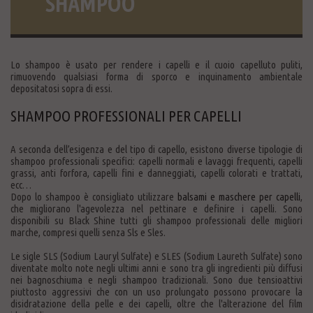
SHAMPOO
Lo shampoo è usato per rendere i capelli e il cuoio capelluto puliti,
rimuovendo qualsiasi forma di sporco e inquinamento ambientale
depositatosi sopra di essi.
SHAMPOO PROFESSIONALI PER CAPELLI
A seconda dell’esigenza e del tipo di capello, esistono diverse tipologie di
shampoo professionali specifici: capelli normali e lavaggi frequenti, capelli
grassi, anti forfora, capelli fini e danneggiati, capelli colorati e trattati,
ecc…
Dopo lo shampoo è consigliato utilizzare
balsami e maschere per capelli
,
che migliorano l'agevolezza nel pettinare e definire i capelli. Sono
disponibili su Black Shine tutti gli shampoo professionali delle migliori
marche, compresi quelli senza Sls e Sles.
Le sigle SLS (Sodium Lauryl Sulfate) e SLES (Sodium Laureth Sulfate) sono
diventate molto note negli ultimi anni e sono tra gli ingredienti più diffusi
nei bagnoschiuma e negli shampoo tradizionali. Sono due tensioattivi
piuttosto aggressivi che con un uso prolungato possono provocare la
disidratazione della pelle e dei capelli, oltre che l'alterazione del film