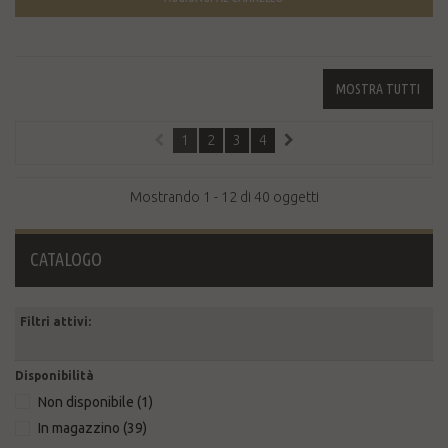
MOSTRA TUTTI
1
2
3
4
Mostrando 1 - 12 di 40 oggetti
CATALOGO
Filtri attivi:
Disponibilità
Non disponibile
(1)
In magazzino
(39)