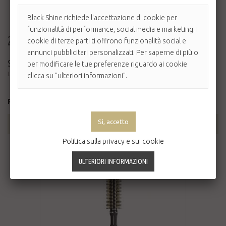
Black Shine richiede l'accettazione di cookie per
funzionalità di performance, social media e marketing. I
22,00 €
cookie di terze parti ti offrono funzionalità social e
annunci pubblicitari personalizzati. Per saperne di più o
SPAZZOLA KENT SALON CERAMIC
per modificare le tue preferenze riguardo ai cookie
Le spazzole Kent Salon Ceramics hanno un rivestimento in ceramica e setole di nylon
clicca su "ulteriori informazioni".
...
Prodotto disponibile con altre opzioni
AGGIUNGI AL CARRELLO
Politica sulla privacy e sui cookie