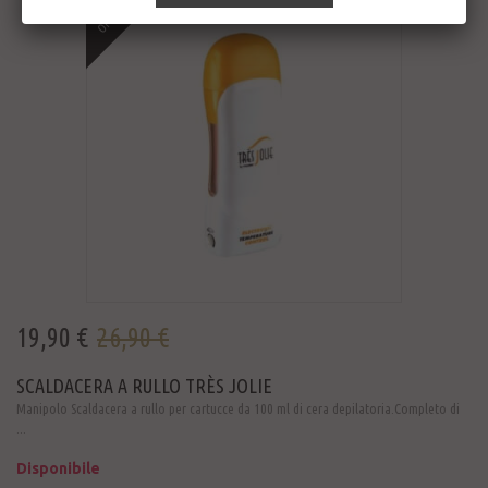
OFFERTA
19,90 €
26,90 €
SCALDACERA A RULLO TRÈS JOLIE
Manipolo Scaldacera a rullo per cartucce da 100 ml di cera depilatoria.Completo di
...
Disponibile