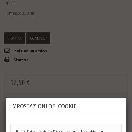
opaca.
Formato: 350 ml
TWITTA
CONDIVIDI
Invia ad un amico
Stampa
17,50 €
Quantità
IMPOSTAZIONI DEI COOKIE
AGGIUNGI AL CARRELLO
Black Shine richiede l'accettazione di cookie per