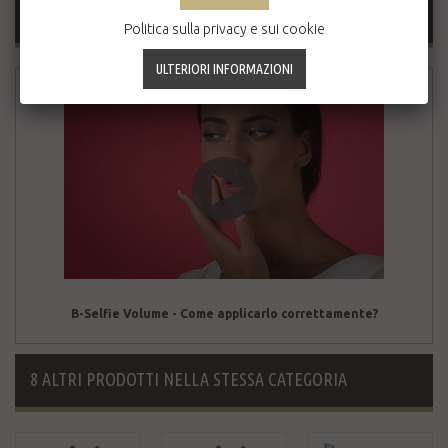
VIDEO
Politica sulla privacy e sui cookie
B-Selfie Volume - Come applicarlo correttamente?
8 ALTRI PRODOTTI NELLA STESSA CATEGORIA