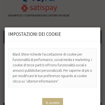
IMPOSTAZIONI DEI COOKIE
MAGGIORI INFORMAZIONI
B-Selfie Volume è il primo filler in grado di valorizzare le tue
Black Shine richiede l'accettazione di cookie per
labbra, dona nuovo volume al vermiglio sollevando l’arco di
Cupido, restituendo struttura e turgore alla tua bocca.
funzionalità di performance, social media e marketing. I
Labbra più carnose e sensuali per un sorriso seducente in
cookie di terze parti ti offrono funzionalità social e
sole due ore!
annunci pubblicitari personalizzati. Per saperne di più o
per modificare le tue preferenze riguardo ai cookie
Per massimizzare l’effetto rivitalizzante e di riempimento
clicca su "ulteriori informazioni".
delle labbra, saranno sufficienti quattro trattamenti,
distanziati di 24 ore. Utilizzare settimanalmente per
mantenere l’effetto.