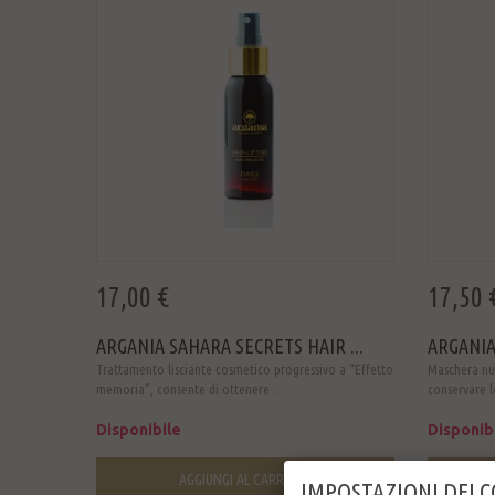
17,00 €
17,50 
ARGANIA SAHARA SECRETS HAIR ...
ARGANIA
Trattamento lisciante cosmetico progressivo a “Effetto
Maschera nut
memoria”, consente di ottenere ...
conservare lo
Disponibile
Disponib
AGGIUNGI AL CARRELLO
IMPOSTAZIONI DEI 