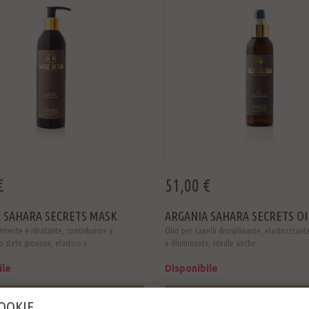
€
51,00 €
 SAHARA SECRETS MASK
ARGANIA SAHARA SECRETS OI
riente e idratante, contribuisce a
Olio per capelli disciplinante, elasticizzant
 stelo giovane, elastico e ...
e illuminante, ideale anche ...
ile
Disponibile
AGGIUNGI AL CARRELLO
AGGIUNGI AL CARRELLO
COOKIE