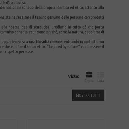
tti d’eccellenza.
nternazionale conscio della propria identità ed etica, attento alla
nsiste nell’esaltare il fascino genuino delle persone con prodotti
 alla nostra idea di semplicità. Crediamo in tutto ciò che porta
o cammino senza presunzione perché, come la natura, sappiamo di
 di appartenenza a una
filosofia comune
: entrando in contatto con
 che va oltre il senso etico. “Inspired by nature” vuole essere il
 il rispetto per esse.
Vista:
Griglia
Lista
MOSTRA TUTTI