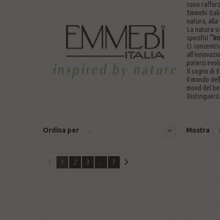
sono rafforz
Emmebi Itali
natura, alla 
La natura si
specifici
“In
Ci concentri
all’innovazi
poterci evolv
Il sogno di 
il mondo del
mood del ben
Distinguerci
Ordina per
Mostra
--
1
2
3
...
7