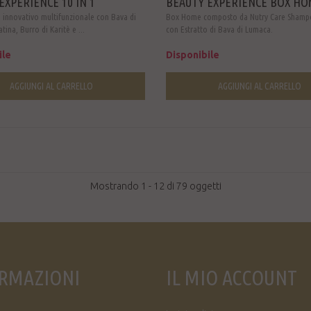
EXPERIENCE 10 IN 1
BEAUTY EXPERIENCE BOX HOM
 innovativo multifunzionale con Bava di
Box Home composto da Nutry Care Shamp
ina, Burro di Karitè e ...
con Estratto di Bava di Lumaca.
ile
Disponibile
AGGIUNGI AL CARRELLO
AGGIUNGI AL CARRELLO
Mostrando 1 - 12 di 79 oggetti
RMAZIONI
IL MIO ACCOUNT