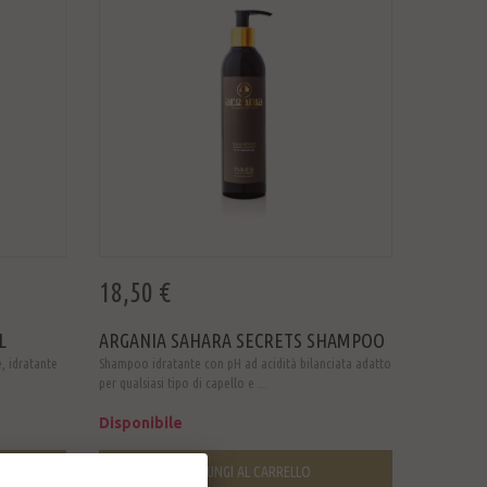
18,50 €
L
ARGANIA SAHARA SECRETS SHAMPOO
e, idratante
Shampoo idratante con pH ad acidità bilanciata adatto
per qualsiasi tipo di capello e ...
Disponibile
AGGIUNGI AL CARRELLO