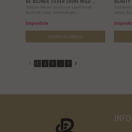
BE BLONDE SILVER SHINE MILD ...
BEAUTY 
Shampoo delicato specifico per capelli biondi,
Trattamento
decolorati o grigi, contenente plex, ...
Lumaca, Kerat
Disponibile
Disponib
AGGIUNGI AL CARRELLO
1
2
3
...
7
INFO