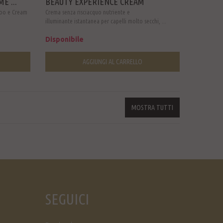
E ...
BEAUTY EXPERIENCE CREAM
oo e Cream
Crema senza risciacquo nutriente e
illuminante istantanea per capelli molto secchi, ...
Disponibile
AGGIUNGI AL CARRELLO
MOSTRA TUTTI
SEGUICI