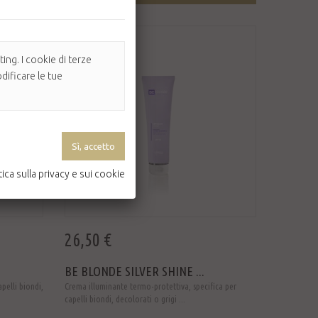
ing. I cookie di terze
dificare le tue
tica sulla privacy e sui cookie
26,50 €
BE BLONDE SILVER SHINE ...
pelli biondi,
Crema illuminante termo-protettiva, specifica per
capelli biondi, decolorati o grigi ...