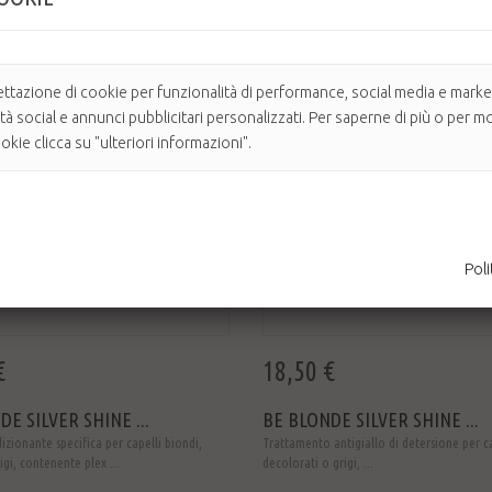
ettazione di cookie per funzionalità di performance, social media e market
ità social e annunci pubblicitari personalizzati. Per saperne di più o per mo
kie clicca su "ulteriori informazioni".
Poli
€
18,50 €
E SILVER SHINE ...
BE BLONDE SILVER SHINE ...
zionante specifica per capelli biondi,
Trattamento antigiallo di detersione per ca
rigi, contenente plex ...
decolorati o grigi, ...