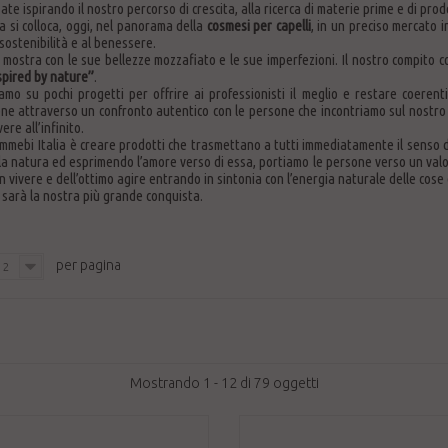
ate ispirando il nostro percorso di crescita, alla ricerca di materie prime e di prodo
a si colloca, oggi, nel panorama della
cosmesi per capelli
, in un preciso mercato i
sostenibilità e al benessere.
 mostra con le sue bellezze mozzafiato e le sue imperfezioni. Il nostro compito co
spired by nature”
.
amo su pochi progetti per offrire ai professionisti il meglio e restare coerenti
one attraverso un confronto autentico con le persone che incontriamo sul nostr
ere all’infinito.
Emmebi Italia è creare prodotti che trasmettano a tutti immediatamente il senso
la natura ed esprimendo l’amore verso di essa, portiamo le persone verso un valore
 vivere e dell’ottimo agire entrando in sintonia con l’energia naturale delle cose e
 sarà la nostra più grande conquista.
per pagina
12
Mostrando 1 - 12 di 79 oggetti