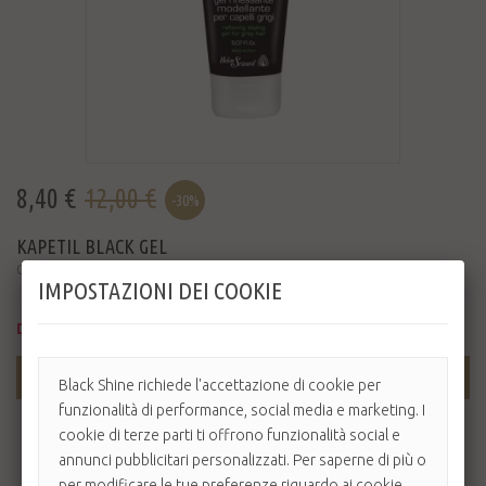
8,40 €
12,00 €
-30%
KAPETIL BLACK GEL
Gel riflessante modellante per capelli grigi brizzolati. Formato: 150 ml
IMPOSTAZIONI DEI COOKIE
Disponibile
AGGIUNGI AL CARRELLO
Black Shine richiede l'accettazione di cookie per
funzionalità di performance, social media e marketing. I
cookie di terze parti ti offrono funzionalità social e
annunci pubblicitari personalizzati. Per saperne di più o
per modificare le tue preferenze riguardo ai cookie