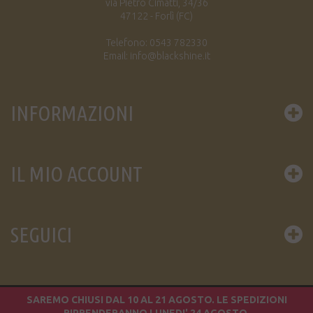
via Pietro Cimatti, 34/36
47122 - Forlì (FC)
Telefono: 0543 782330
Email: info@blackshine.it
INFORMAZIONI
IL MIO ACCOUNT
SEGUICI
SAREMO CHIUSI DAL 10 AL 21 AGOSTO. LE SPEDIZIONI
© 2016 BLACK SHINE DIFFUSION S.A.S. / P.IVA 02049450402