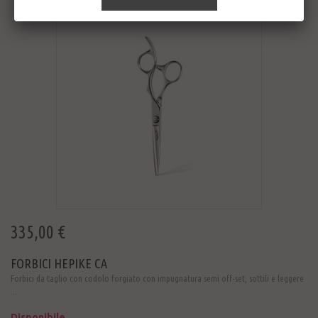
335,00 €
FORBICI HEPIKE CA
Forbici da taglio con codolo forgiato con impugnatura semi off-set, sottili e leggere
...
Disponibile