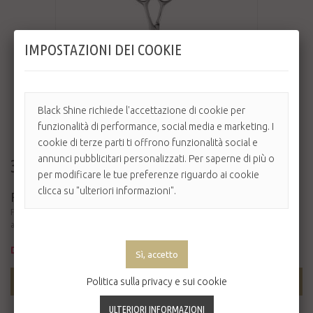
IMPOSTAZIONI DEI COOKIE
Black Shine richiede l'accettazione di cookie per
funzionalità di performance, social media e marketing. I
cookie di terze parti ti offrono funzionalità social e
annunci pubblicitari personalizzati. Per saperne di più o
335,00 €
per modificare le tue preferenze riguardo ai cookie
clicca su "ulteriori informazioni".
FORBICI HEPIKE BA
Forbici da taglio con due codoli removibili per mano destra con impugnatura ad
anelli ...
Disponibile
Politica sulla privacy e sui cookie
AGGIUNGI AL CARRELLO