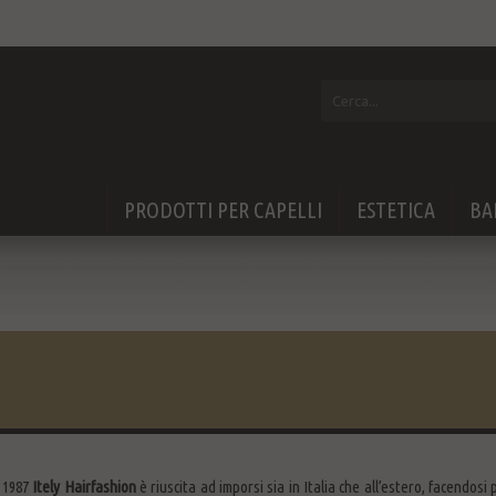
PRODOTTI PER CAPELLI
ESTETICA
BA
 1987
Itely Hairfashion
è riuscita ad imporsi sia in Italia che all’estero, facendosi