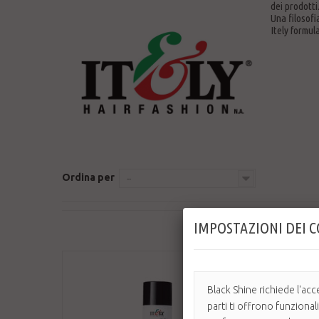
dei prodotti
Una filosofia
Itely formul
Ordina per
--
IMPOSTAZIONI DEI 
Black Shine richiede l'acc
parti ti offrono funzional