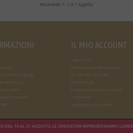
Mostrando 1 - 1 di 1 oggetto
RMAZIONI
IL MIO ACCOUNT
I miei ordini
Azienda
Restituzione delle mie merci
 Generali di Vendita
Le mie note di credito
 sulla Privacy
I miei indirizzi
a sui Cookie
Le mie informazioni personali
ande Frequenti)
I miei buoni
 sito
Impostazioni dei cookie
I DAL 10 AL 21 AGOSTO. LE SPEDIZIONI RIPRENDERANNO LUNED