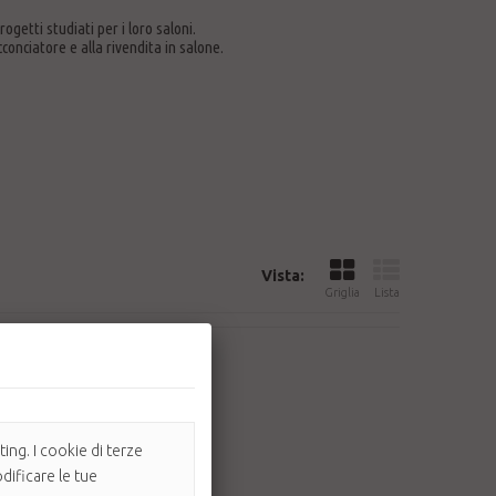
rogetti studiati per i loro saloni.
cconciatore e alla rivendita in salone.
Vista:
Griglia
Lista
ing. I cookie di terze
dificare le tue