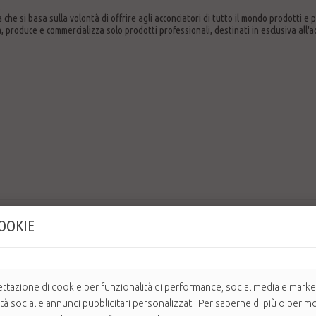
.
 che si basa sulla volontà di offrire agli acconciatori di tutto il mondo prodotti e p
a, produce e commercializza solo prodotti professionali, destinati in esclusiva all'a
Mostrando 1 - 1 di 1 oggetto
COOKIE
ettazione di cookie per funzionalità di performance, social media e market
ità social e annunci pubblicitari personalizzati. Per saperne di più o per mo