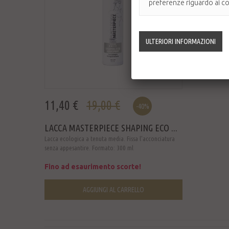
preferenze riguardo ai coo
11,40 €
19,00 €
-40%
LACCA MASTERPIECE SHAPING ECO ...
Lacca ecologica a tenuta media. Fissa l'acconciatura
senza appesantire. Formato: 300 ml
Fino ad esaurimento scorte!
AGGIUNGI AL CARRELLO