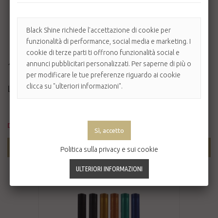
Black Shine richiede l'accettazione di cookie per
funzionalità di performance, social media e marketing. I
cookie di terze parti ti offrono funzionalità social e
annunci pubblicitari personalizzati. Per saperne di più o
10,20 €
per modificare le tue preferenze riguardo ai cookie
clicca su "ulteriori informazioni".
LAYLA MASCARA INTENSO WATERPROOF
Disponibile
AGGIUNGI AL CARRELLO
Politica sulla privacy e sui cookie