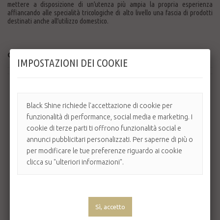
mettere a disposizione di un’utenza più ampia la propria esperienza
affiancando alle specialità tricologiche di alto livello una fascia di prodotti
destinati anche all’utilizzo domestico.
Ordina per
--
IMPOSTAZIONI DEI COOKIE
Mostrando 1 - 1 di 1 oggetto
Black Shine richiede l'accettazione di cookie per
OFFERTA
funzionalità di performance, social media e marketing. I
cookie di terze parti ti offrono funzionalità social e
annunci pubblicitari personalizzati. Per saperne di più o
per modificare le tue preferenze riguardo ai cookie
clicca su "ulteriori informazioni".