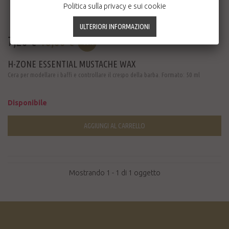
Politica sulla privacy e sui cookie
7,20 €
18,00 €
-60%
H-ZONE ESSENTIAL MUSTACHE WAX
Cera per modellare i baffi e controllare il crespo della barba. Formato: 50 ml
Disponibile
AGGIUNGI AL CARRELLO
Mostrando 1 - 1 di 1 oggetto