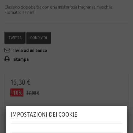
Classico dopobarba con una misteriosa fragranza maschile.
Formato: 177 ml
TWITTA
CONDIVIDI
Invia ad un amico
Stampa
15,30 €
-10%
17,00 €
Quantità
IMPOSTAZIONI DEI COOKIE