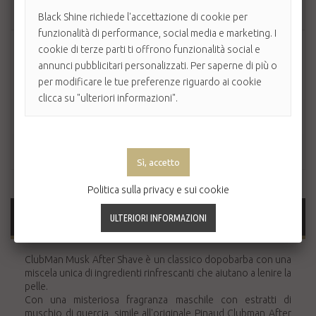
AGGIUNGI AL CARRELLO
Black Shine richiede l'accettazione di cookie per
funzionalità di performance, social media e marketing. I
cookie di terze parti ti offrono funzionalità social e
annunci pubblicitari personalizzati. Per saperne di più o
per modificare le tue preferenze riguardo ai cookie
clicca su "ulteriori informazioni".
Politica sulla privacy e sui cookie
MAGGIORI INFORMAZIONI
ClubMan Musk After Shave è un classico dopobarba con una
miscela unica di ingredienti rinfrescanti che aiutano a lenire la
pelle.
Con una misteriosa fragranza maschile con estratti di
muschio di quercia, simile all'originale Pinaud Clubman After