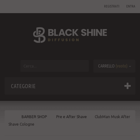
REGISTRATI
ENTRA
CARRELLO
(vuoto)
CATEGORIE
BARBER SHOP
Pre e After Shave
ClubMan Musk After
Shave Cologne