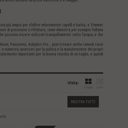
R
ina più ampia per sfoltire velocemente capelli e barba, e Trimmer
ori di precisione e rifiniture, come dimostra per esempio l'ultima
he possono essere utilizzati tranquillamente sotto l'acqua, e che
 Moser, Panasonic, Babyliss Pro... puoi trovare anche comodi rasoi
ie, e numerosi accessori per la pulizia e la manutenzione dei propri
colarmente importanti per la buona riuscita di un taglio, e quindi
Vista:
Griglia
Lista
MOSTRA TUTTI
etti