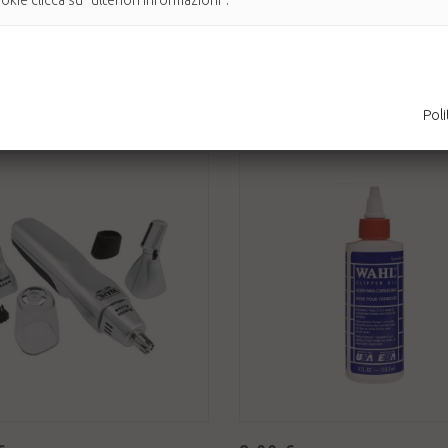
kie clicca su "ulteriori informazioni".
Batteria (inclusa) per peli naso, orecchie e
Disponibile
ile
AGGIUNGI AL CARRELLO
AGGIUNGI AL CARRELLO
Poli