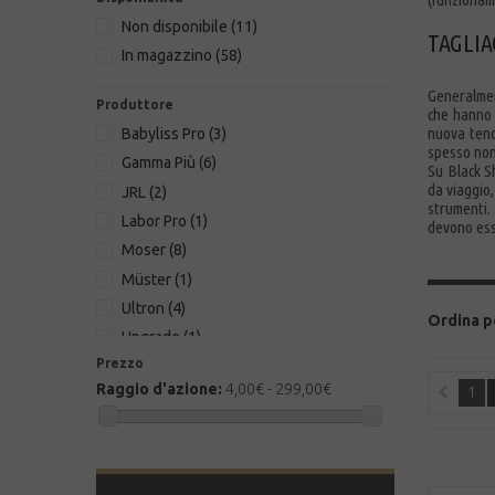
Non disponibile
(11)
TAGLIA
In magazzino
(58)
Generalmen
Produttore
che hanno i
nuova tend
Babyliss Pro
(3)
spesso non
Gamma Più
(6)
Su Black Sh
da viaggio,
JRL
(2)
strumenti. 
Labor Pro
(1)
devono esse
Moser
(8)
Müster
(1)
Ultron
(4)
Ordina p
Upgrade
(1)
Prezzo
Wahl
(38)
Raggio d'azione:
4,00€ - 299,00€
1