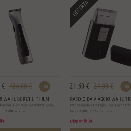
OFFERTA
 €
126,00 €
21,60 €
24,00 €
-10%
-10%
R WAHL BERET LITHIUM
RASOIO DA VIAGGIO WAHL TRA
essionale ottimale per tatuare i capelli,
Pratico rasoio da viaggio, ideale per perfe
ni e rifiniture. ...
taglio e rifinire il contorno ...
ile
Disponibile