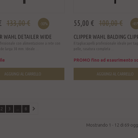
€
133,00 €
55,00 €
100,00 €
-30%
-45
R WAHL DETAILER WIDE
CLIPPER WAHL BALDING CLIP
fessionale con alimentazione a rete con
Il tagliacapelli professionale ideale per tagl
ade larga 38 mm. Ideale ...
pelle, rasatura completa ...
ile
PROMO fino ad esaurimento sc
AGGIUNGI AL CARRELLO
AGGIUNGI AL CARRELLO
2
3
...
6
Mostrando 1 - 12 di 69 ogg