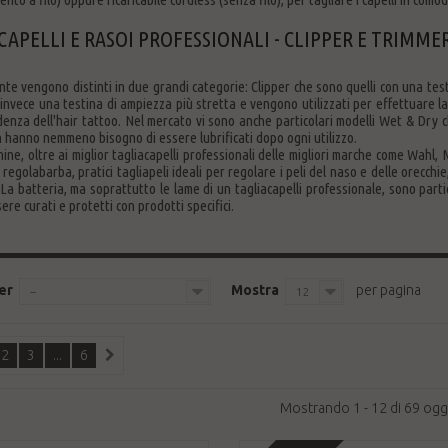
CAPELLI E RASOI PROFESSIONALI - CLIPPER E TRIMME
te vengono distinti in due grandi categorie: Clipper che sono quelli con una test
nvece una testina di ampiezza più stretta e vengono utilizzati per effettuare lav
enza dell'hair tattoo. Nel mercato vi sono anche particolari modelli Wet & Dry c
 hanno nemmeno bisogno di essere lubrificati dopo ogni utilizzo.
ine, oltre ai miglior tagliacapelli professionali delle migliori marche come Wahl,
 regolabarba, pratici tagliapeli ideali per regolare i peli del naso e delle orecch
La batteria, ma soprattutto le lame di un tagliacapelli professionale, sono parti
re curati e protetti con prodotti specifici.
er
Mostra
per pagina
--
12
2
3
...
6
Mostrando 1 - 12 di 69 ogg