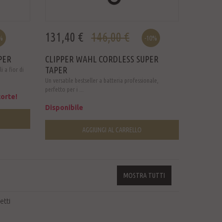
131,40 €
146,00 €
%
-10%
PER
CLIPPER WAHL CORDLESS SUPER
TAPER
i a fior di
Un versatile bestseller a batteria professionale,
perfetto per i ...
orte!
Disponibile
AGGIUNGI AL CARRELLO
MOSTRA TUTTI
etti