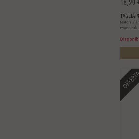
18,90 
TAGLIAP
Motore silenz
esigenze di r
Disponib
OFFERT