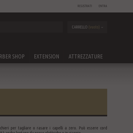
REGISTRATI
ENTRA
CARRELLO
(vuoto)
RBER SHOP
EXTENSION
ATTREZZATURE
ucchieri per tagliare o rasare i capelli a zero. Può essere cord
dità anche lontano da prese elettriche e in viaggio.