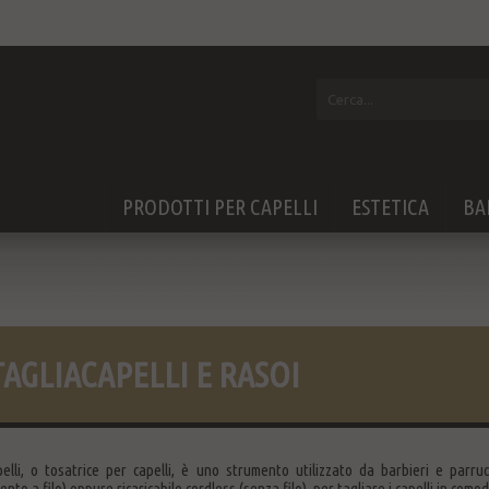
PRODOTTI PER CAPELLI
ESTETICA
BA
TAGLIACAPELLI E RASOI
apelli, o tosatrice per capelli, è uno strumento utilizzato da barbieri e parr
nto a filo) oppure ricaricabile cordless (senza filo), per tagliare i capelli in como