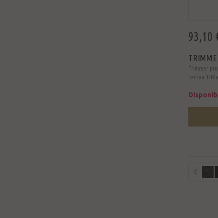
93,10 
TRIMME
Trimmer pro
testina T-Bl
Disponib
1