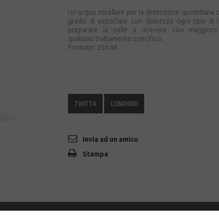
Un’acqua micellare per la detersione quotidiana de
grado di asportare con dolcezza ogni tipo di 
preparare la pelle a ricevere con maggiore 
qualsiasi trattamento specifico.
Formato: 200 ml
TWITTA
CONDIVIDI
Invia ad un amico
Stampa