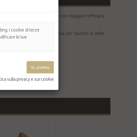
tà e preparare la pelle a ricevere con maggiore efficacia
ing. I cookie di terze
tettiva, antiossidante e lenitiva per lasciare la pelle
dificare le tue
tica sulla privacy e sui cookie