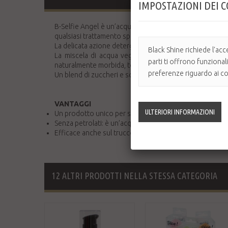
IMPOSTAZIONI DEI 
B-Selfie Angel è un’acqua micellare per la detersione qu
qualsiasi trattamento specifico.
La delicata azione detergente si unisce a un effetto rivit
Black Shine richiede l'acc
La miscela di acqua vegetali di fiori (hamamelis virgi
parti ti offrono funzional
naturalmente morbida, tonica e luminosa.
preferenze riguardo ai coo
Un blend di zuccheri e sostanze umettanti agisce per pro
VANTAGGI
Un prodotto unico per struccare e detergere con un’az
Senza petrolati: è un’acqua vegetale di fiori che non ap
Efficace anche sul trucco waterproof, mascara e rossett
12 ALTRI PRODOTTI NELLA STESSA CATEGORIA