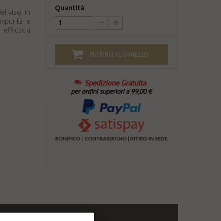
Quantità
l viso, in
impurità e
efficacia
AGGIUNGI AL CARRELLO