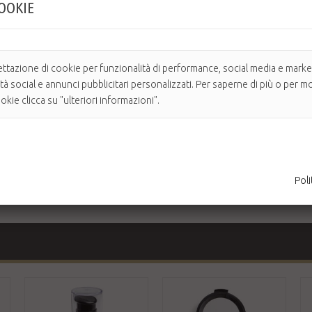
COOKIE
otidiana del viso, in grado di asportare con dolcezza ogni tipo di impuri
alizzante e rinfrescante che lascia la pelle purificata, luminosa e levigata.
ettazione di cookie per funzionalità di performance, social media e market
niana, boccioli di rosa damascena, elicriso) svolge una decisa azione pro
ità social e annunci pubblicitari personalizzati. Per saperne di più o per mo
kie clicca su "ulteriori informazioni".
teggere e riequilibrare il Natural Moisturizing Factor (NMF).
ione protettiva e antiossidante.
piccica e non necessita di risciacquo.
Poli
o: non è necessario il bifasico occhi.