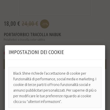
18,00 €
24,00 €
-25%
PORTAFORBICI TRACOLLA NABUK
Potaforbici a tracolla color sabbia.
IMPOSTAZIONI DEI COOKIE
Disponibile
AGGIUNGI AL CARRELLO
Black Shine richiede l'accettazione di cookie per
funzionalità di performance, social media e marketing. I
cookie di terze parti ti offrono funzionalità social e
annunci pubblicitari personalizzati. Per saperne di più o
per modificare le tue preferenze riguardo ai cookie
clicca su "ulteriori informazioni".