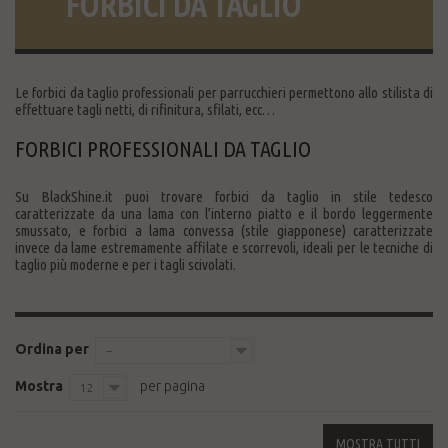
FORBICI DA TAGLIO
Le forbici da taglio professionali per parrucchieri permettono allo stilista di
effettuare tagli netti, di rifinitura, sfilati, ecc…
FORBICI PROFESSIONALI DA TAGLIO
Su BlackShine.it puoi trovare forbici da taglio in stile tedesco
caratterizzate da una lama con l’interno piatto e il bordo leggermente
smussato, e forbici a lama convessa (stile giapponese) caratterizzate
invece da lame estremamente affilate e scorrevoli, ideali per le tecniche di
taglio più moderne e per i tagli scivolati.
Ordina per
--
Mostra
per pagina
12
MOSTRA TUTTI