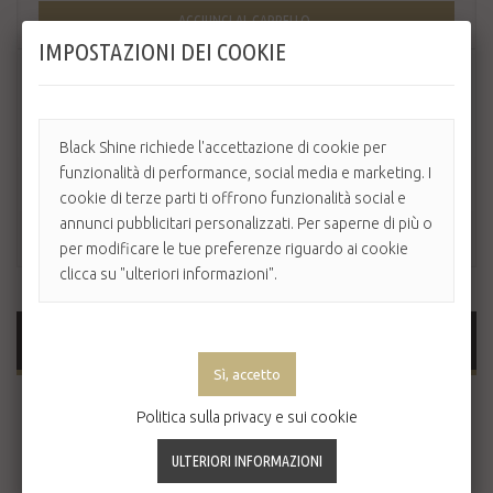
AGGIUNGI AL CARRELLO
IMPOSTAZIONI DEI COOKIE
Black Shine richiede l'accettazione di cookie per
funzionalità di performance, social media e marketing. I
cookie di terze parti ti offrono funzionalità social e
annunci pubblicitari personalizzati. Per saperne di più o
per modificare le tue preferenze riguardo ai cookie
clicca su "ulteriori informazioni".
MAGGIORI INFORMAZIONI
La Maschera Curly Power idrata e dona volume ai tuoi capelli.
Politica sulla privacy e sui cookie
È formulata con una combinazione di estratti vegetali e burri
che creano un trattamento condizionante profondo. La
maschera per capelli fornisce un'idratazione intensa alle
ciocche, aiutandole nella crescita e rafforzando i follicoli