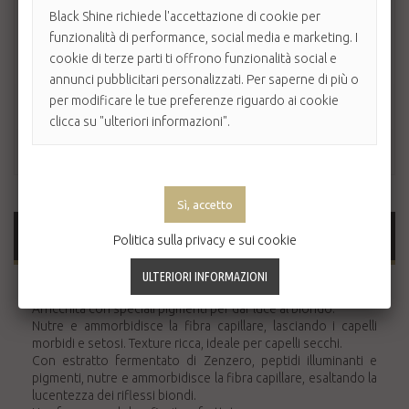
Black Shine richiede l'accettazione di cookie per
funzionalità di performance, social media e marketing. I
cookie di terze parti ti offrono funzionalità social e
annunci pubblicitari personalizzati. Per saperne di più o
per modificare le tue preferenze riguardo ai cookie
clicca su "ulteriori informazioni".
MAGGIORI INFORMAZIONI
Politica sulla privacy e sui cookie
Maschera specifica per capelli biondi.
Arricchita con speciali pigmenti per dar luce al biondo.
Nutre e ammorbidisce la fibra capillare, lasciando i capelli
morbidi e setosi. Texture ricca, ideale per capelli secchi.
Con estratto fermentato di Zenzero, peptidi illuminanti e
pigmenti, nutre e ammorbidisce la fibra capillare, esaltando la
lucentezza dei riflessi biondi.