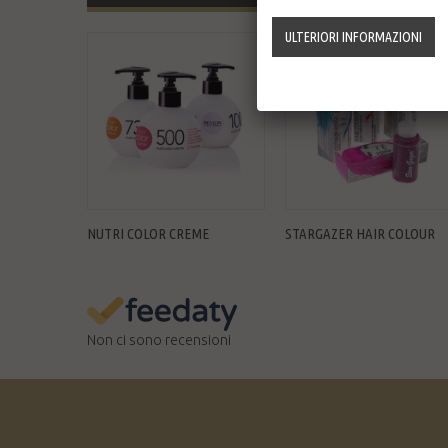
NUTRI COLOR CREME
STARGAZER HAIR COLOUR
Non ci sono recensioni