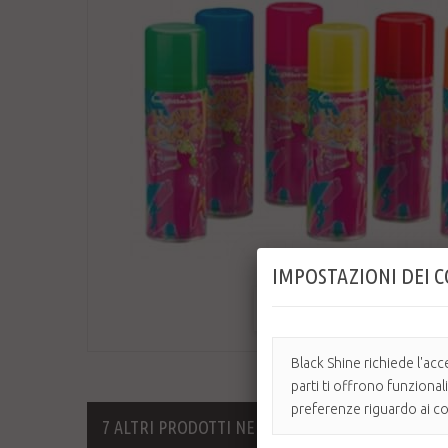
IMPOSTAZIONI DEI 
Ingrandisci
Black Shine richiede l'acc
parti ti offrono funzional
preferenze riguardo ai coo
7 ALTRI PRODOTTI NELLA STESSA CATEGORIA