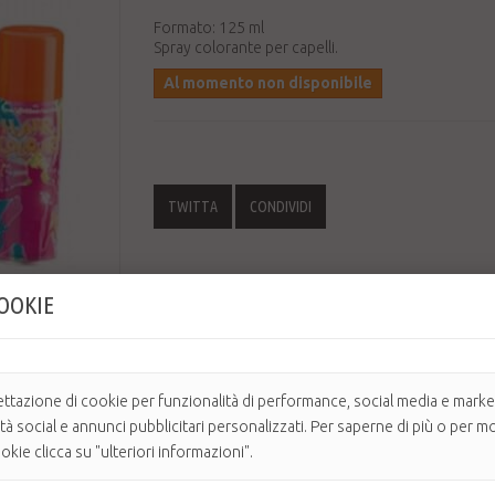
Formato: 125 ml
Spray colorante per capelli.
Al momento non disponibile
TWITTA
CONDIVIDI
Invia ad un amico
COOKIE
Stampa
ettazione di cookie per funzionalità di performance, social media e market
ità social e annunci pubblicitari personalizzati. Per saperne di più o per mo
kie clicca su "ulteriori informazioni".