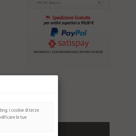
METAL Bianco
ing. I cookie di terze
dificare le tue