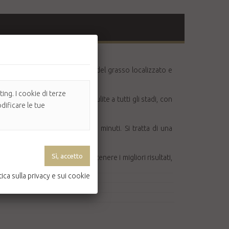
 favoriscono la mobilizzazione del grasso localizzato e
colazione sanguigna.
ing. I cookie di terze
ntro gli inestetismi della cellulite a tutti gli stadi, con
dificare le tue
rio che può persistere 40-60 minuti. Si tratta di una
pleto assorbimento. Per ottenere i migliori risultati,
tica sulla privacy e sui cookie