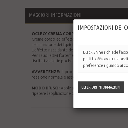
MAGGIORI INFORMAZIONI
IMPOSTAZIONI DEI 
OCLEO' CREMA CORPO CELLULITE TERMICA 3PF
Crema corpo ad effetto urto per contrastare e prevenir
l’eliminazione dei liquidi in eccesso.
L’effetto riscaldante del Nicotinato di Metile, derivato 
Black Shine richiede l'acc
Per i suoi attivi fortemente disinfiltranti, riducenti e s
parti ti offrono funzional
risultati visibili in poche settimane.
preferenze riguardo ai coo
AVVERTENZE:
Il prodotto crea una forte iperemia (
reazione normale e assolutamente innocua.
MODO D'USO:
Applicare 2 volte al giorno un’abbonda
ripetere l’applicazione per 4 settimane consecutive.