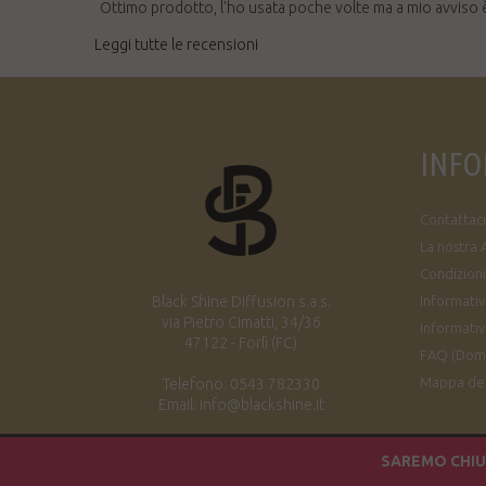
Ottimo prodotto, l'ho usata poche volte ma a mio avviso 
Leggi tutte le recensioni
INFO
Contattaci
La nostra 
Condizioni
Black Shine Diffusion s.a.s.
Informativa
via Pietro Cimatti, 34/36
Informativ
47122 - Forlì (FC)
FAQ (Dom
Mappa del
Telefono: 0543 782330
Email: info@blackshine.it
SAREMO CHIUS