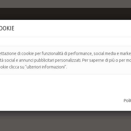
COOKIE
REE
e gli inestetismi della cellulite mediante l’azione di principi attivi che
dal tabacco, permette di sciogliere gli accumuli adiposi e riattivare la cir
ettazione di cookie per funzionalità di performance, social media e market
nellenti, quali Carnitina, Caffeina, Bromelina, Rusco e Centella, è efficace co
ità social e annunci pubblicitari personalizzati. Per saperne di più o per mo
kie clicca su "ulteriori informazioni".
maggior afflusso di sangue alla zona trattata) con rossore e/o pizzico
nte dose di prodotto e massaggiare con movimenti circolari sino a un com
Poli