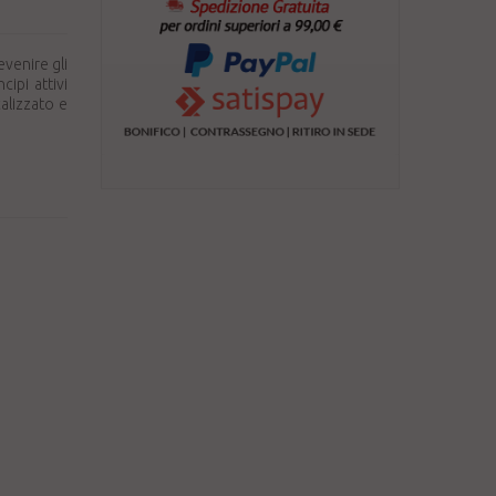
venire gli
cipi attivi
alizzato e