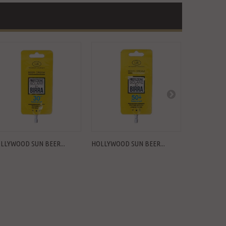
LLYWOOD SUN BEER...
HOLLYWOOD SUN BEER...
ESSENZA CR