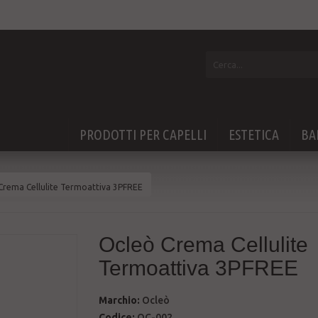
PRODOTTI PER CAPELLI
ESTETICA
BA
Crema Cellulite Termoattiva 3PFREE
Ocleò Crema Cellulite
Termoattiva 3PFREE
Marchio:
Ocleò
Codice:
OC-002