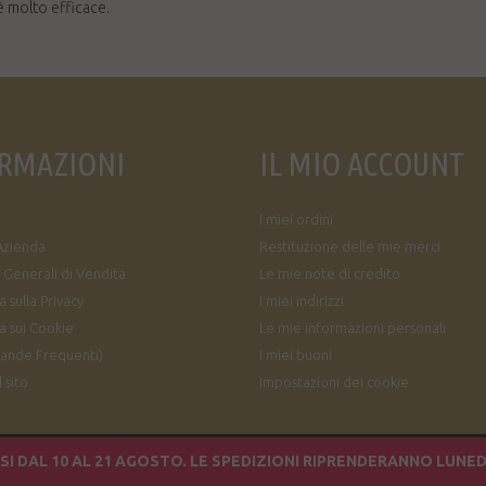
è molto efficace.
RMAZIONI
IL MIO ACCOUNT
I miei ordini
Azienda
Restituzione delle mie merci
 Generali di Vendita
Le mie note di credito
 sulla Privacy
I miei indirizzi
a sui Cookie
Le mie informazioni personali
ande Frequenti)
I miei buoni
 sito
Impostazioni dei cookie
I DAL 10 AL 21 AGOSTO. LE SPEDIZIONI RIPRENDERANNO LUNED