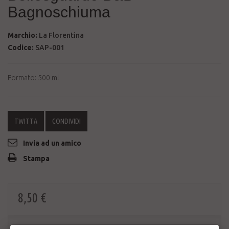
Bagnoschiuma
Marchio:
La Florentina
Codice:
SAP-001
Formato: 500 ml
TWITTA
CONDIVIDI
Invia ad un amico
Stampa
8,50 €