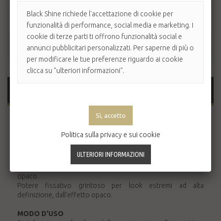
Black Shine richiede l'accettazione di cookie per
funzionalità di performance, social media e marketing. I
cookie di terze parti ti offrono funzionalità social e
annunci pubblicitari personalizzati. Per saperne di più o
per modificare le tue preferenze riguardo ai cookie
clicca su "ulteriori informazioni".
MAGGIORI INFORMAZIONI
NOVITÀ EIMI
: La linea di styling professionale per dare voce
al tuo stile unico. Eimi è il nuovo modo di esprimere il tuo
Politica sulla privacy e sui cookie
stile e la tua identità personale.
EIMI Rugged Texture è la pasta modellante con effetto
opaco.
Potere fissativo grintoso per look estremi ad alta
definizione, dall’effetto opaco.
MODO D'USO