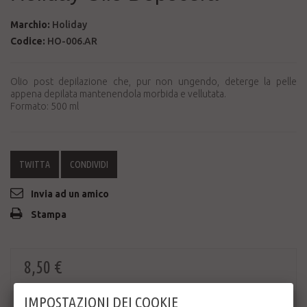
Marchio:
Holiday
Codice:
HO-006.AR
Olio post depilazione che, pur non ungendo, deterge la pelle
appena depilata mantenendola morbida e vellutata.
Formato: 500 ml
TWITTA
CONDIVIDI
Invia ad un amico
Stampa
8,50 €
IMPOSTAZIONI DEI COOKIE