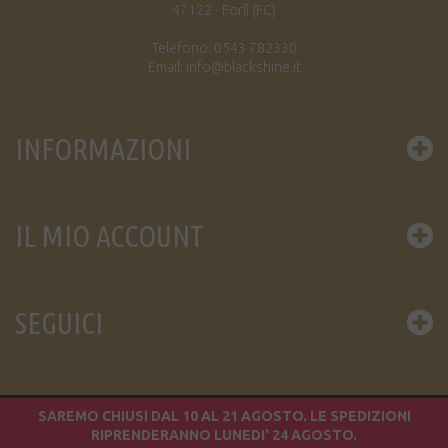
47122 - Forlì (FC)
Telefono: 0543 782330
Email: info@blackshine.it
INFORMAZIONI
IL MIO ACCOUNT
SEGUICI
SAREMO CHIUSI DAL 10 AL 21 AGOSTO. LE SPEDIZIONI
© 2016 BLACK SHINE DIFFUSION S.A.S. / P.IVA 02049450402
RIPRENDERANNO LUNEDI' 24 AGOSTO.