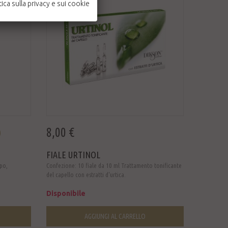
tica sulla privacy e sui cookie
8,00 €
FIALE URTINOL
spo,
Confezione: 10 fiale da 10 ml Trattamento tonificante
del capello con estratti d'urtica.
Disponibile
AGGIUNGI AL CARRELLO