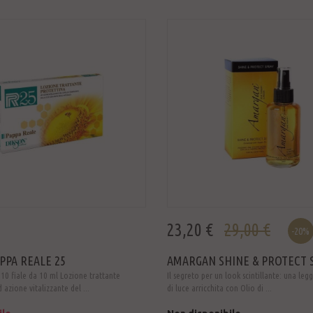
23,20 €
29,00 €
-20%
APPA REALE 25
AMARGAN SHINE & PROTECT 
10 fiale da 10 ml Lozione trattante
Il segreto per un look scintillante: una leg
 azione vitalizzante del ...
di luce arricchita con Olio di ...