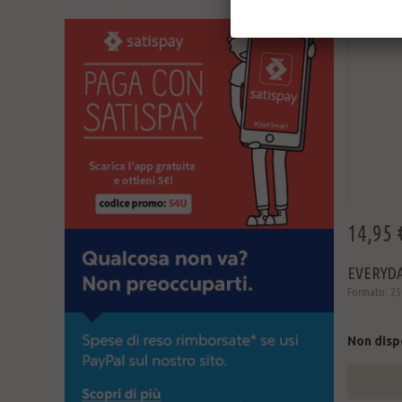
14,95 
EVERYDA
Formato: 25
Non disp