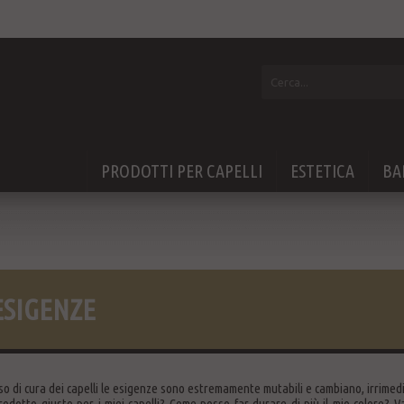
PRODOTTI PER CAPELLI
ESTETICA
BA
ESIGENZE
so di cura dei capelli le esigenze sono estremamente mutabili e cambiano, irrime
rodotto giusto per i miei capelli? Come posso far durare di più il mio colore? Vad