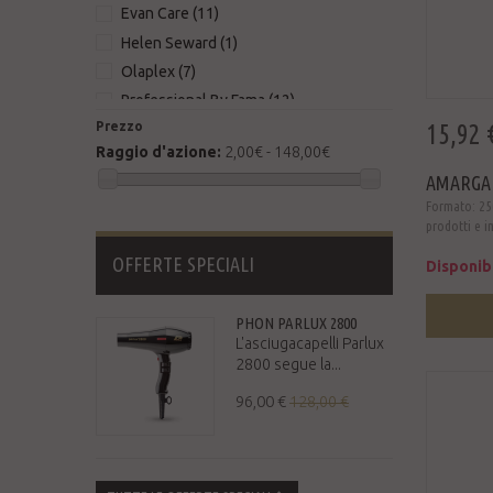
Evan Care
(11)
Helen Seward
(1)
Olaplex
(7)
Professional By Fama
(12)
Prezzo
15,92 
Reuzel
(4)
Raggio d'azione:
2,00€ - 148,00€
Revlon Professional
(3)
AMARGAN
She
(5)
Formato: 250
Sibel
(2)
prodotti e i
Wonder Company
(3)
OFFERTE SPECIALI
Disponib
AurorePro
(0)
Carrera Original
(0)
PHON PARLUX 2800
Dr K Soap Company
(0)
L'asciugacapelli Parlux
Fatip
(0)
2800 segue la...
Gamma Più
(0)
96,00 €
128,00 €
Manic Panic
(0)
Müster
(0)
UKI International
(0)