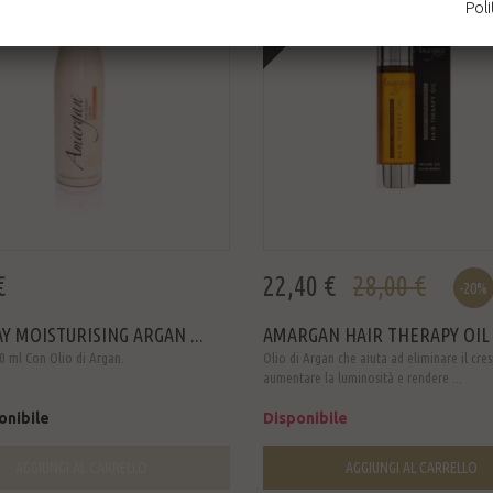
Poli
€
22,40 €
28,00 €
-20%
Y MOISTURISING ARGAN ...
AMARGAN HAIR THERAPY OIL
0 ml Con Olio di Argan.
Olio di Argan che aiuta ad eliminare il cre
aumentare la luminosità e rendere ...
onibile
Disponibile
AGGIUNGI AL CARRELLO
AGGIUNGI AL CARRELLO