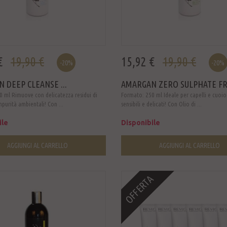
€
19,90 €
15,92 €
19,90 €
-20%
-20%
 DEEP CLEANSE ...
AMARGAN ZERO SULPHATE FRE
 ml Rimuove con delicatezza residui di
Formato: 250 ml Ideale per capelli e cuoio
mpurità ambientali! Con ...
sensibili e delicati! Con Olio di ...
ile
Disponibile
AGGIUNGI AL CARRELLO
AGGIUNGI AL CARRELLO
OFFERTA