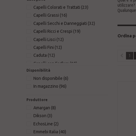
utilizzare
Capelli Colorati e Trattati
(23)
Qualunque 
Capelli Grassi
(16)
Capelli Secchi e Danneggiati
(32)
Capelli Ricci e Crespi
(19)
Ordina p
Capelli Lisci
(12)
Capelli Fini
(12)
Caduta
(12)
1
Capelli con Forfora
(10)
Disponibilità
Lavaggi Frequenti
(27)
Non disponibile
(6)
A base di Argan
(16)
In magazzino
(96)
Solari
(23)
Da Uomo
(12)
Produttore
Idee Regalo
(19)
Amargan
(8)
Dikson
(3)
EchosLine
(2)
Emmebi Italia
(40)