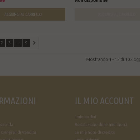
ile
Non disponibile
AGGIUNGI AL CARRELLO
AGGIUNGI AL CARRELLO
2
3
...
9
Mostrando 1 - 12 di 102 ogg
RMAZIONI
IL MIO ACCOUNT
I miei ordini
Azienda
Restituzione delle mie merci
 Generali di Vendita
Le mie note di credito
 sulla Privacy
I miei indirizzi