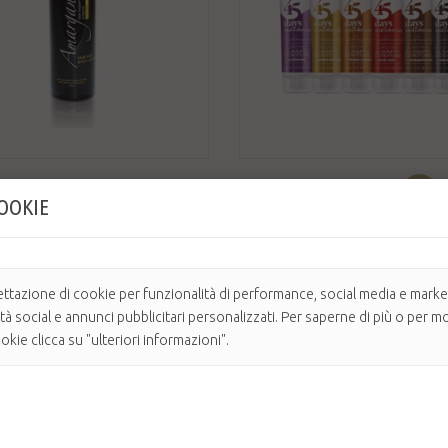
€
5,45 €
10,90 €
-50%
COOKIE
 MEN'S HAIR & BODY WASH
REVLON 2IN1 SHAMPOO & ...
0 ml Shampoo doccia multifunzione con
Shampoo & Conditioner senza solfati per 4
n.
protezione completa del ...
ettazione di cookie per funzionalità di performance, social media e market
ile
Prodotto disponibile con altre
ità social e annunci pubblicitari personalizzati. Per saperne di più o per mo
kie clicca su "ulteriori informazioni".
AGGIUNGI AL CARRELLO
AGGIUNGI AL CARRELLO
OFFERTA