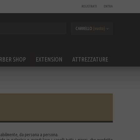
REGISTRATI
ENTRA
CARRELLO
(vuoto)
RBER SHOP
EXTENSION
ATTREZZATURE
diabilmente, da persona a persona.
o in palestra e quindi lavo i capelli tutti i giorni, che prodotto