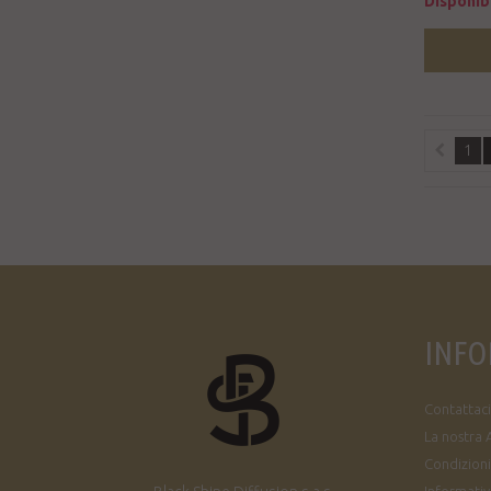
Disponib
1
INFO
Contattaci
La nostra 
Condizioni
Informativa