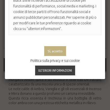
Black Shine richiede l'accettazione di cookie per
funzionalità di performance, social media e marketing. I
cookie di terze parti ti offrono funzionalità social e
annunci pubblicitari personalizzati. Per saperne di più o
per modificare le tue preferenze riguardo ai cookie
clicca su "ulteriori informazioni".
Politica sulla privacy e sui cookie
MAGGIORI INFORMAZIONI
Morgan's Amber Spice è un esotico e virile Eau De Parfum,
caratterizzato da una miscela unica di spezie orientali.
Le note calde di Ambra, Vaniglia e gli oli essenziali di Incenso
e Mirra donano a questo profumo un carisma irresistibile.
Questa ricca essenza è rinchiusa in una bottiglia di vetro
color ambra con una preziosa etichetta metallica in rilievo.