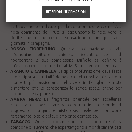
Politica sulla privacy e sui cookie
collezione di Agrumi del Rinascimento, questa fragranza
riesce ad armonizzare le note agrumate in un accordo fresco
e non banale.
FICO E PERA
: Adatto a tutti i luoghi e a tutte le stagioni,
particolarmente indicato per la zona pranzo e cucina. Alla
nota dominante del Frutti si aggiungono le note verdi e
fiorite che trasmettono la sensazione di una piacevole
giornata in campagna.
ROSSO FIORENTINO
: Questa profumazione ispirata
all'omonimo pittore manierista fiorentino cerca di
ripercorrere la sua complessità. Difficile da definire è
un'esplosione di contrasti olfattivi. Sicuramente eccentrica.
ARANCIO E CANNELLA
: La tipica profumazione delle feste
che ci riporta all'intimità domestica della nostra infanzia e ai
momenti più rassicuranti del vivere in famiglia. La nota
alimentare che lo caratterizza lo rende ideale anche per
cucine e sale da pranzo.
AMBRA NERA
: La fragranza orientale per eccellenza
arricchita di spezie rare vi condurrà in un mondo di
suggestioni intriganti e misteriose. Ideale per connotare
fortemente lo stile del tuo ambiente domestico.
TABACCO
: Questa profumazione dal sapore retrò si
compone di elementi che appartengono a mondi dimenticati.