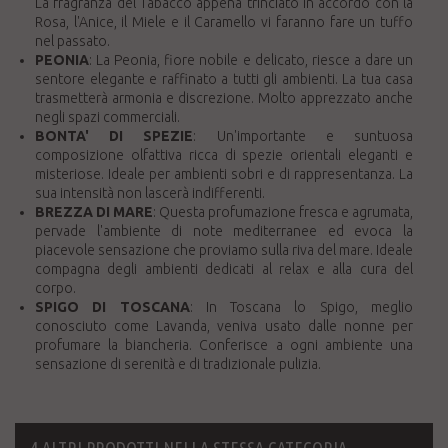
La fragranza del Tabacco appena trinciato in accordo con la
Rosa, l'Anice, il Miele e il Caramello vi faranno fare un tuffo
nel passato.
PEONIA
: La Peonia, fiore nobile e delicato, riesce a dare un
sentore elegante e raffinato a tutti gli ambienti. La tua casa
trasmetterà armonia e discrezione. Molto apprezzato anche
negli spazi commerciali.
BONTA' DI SPEZIE
: Un'importante e suntuosa
composizione olfattiva ricca di spezie orientali eleganti e
misteriose. Ideale per ambienti sobri e di rappresentanza. La
sua intensità non lascerà indifferenti.
BREZZA DI MARE
: Questa profumazione fresca e agrumata,
pervade l'ambiente di note mediterranee ed evoca la
piacevole sensazione che proviamo sulla riva del mare. Ideale
compagna degli ambienti dedicati al relax e alla cura del
corpo.
SPIGO DI TOSCANA
: In Toscana lo Spigo, meglio
conosciuto come Lavanda, veniva usato dalle nonne per
profumare la biancheria. Conferisce a ogni ambiente una
sensazione di serenità e di tradizionale pulizia.