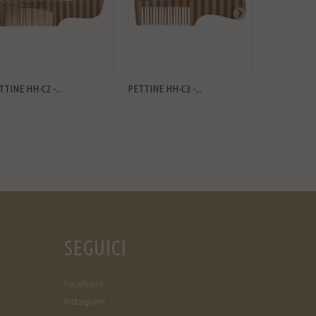
TTINE HH-C2 -...
PETTINE HH-C3 -...
PETTINE HH-
SEGUICI
Facebook
Instagram