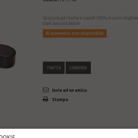
Spazzola per barba e capelli 100% in puro cinghial
Dark Wood Edition!
Al momento non disponibile
TWITTA
CONDIVIDI
Invia ad un amico
Stampa
COOKIE