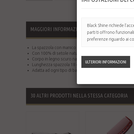
Black Shine richiede l'acc
MAGGIORI INFORMAZIONI
parti ti offrono funzional
preferenze riguardo ai coo
La spazzola con manico per barba e capelli per eccelle
Con 100% di setole naturali di puro cinghiale.
Corpo in legno scuro naturale.
Lunghezza spazzola 18 cm.
Adatta ad ogni tipo di barba e di capelli.
30 ALTRI PRODOTTI NELLA STESSA CATEGORIA