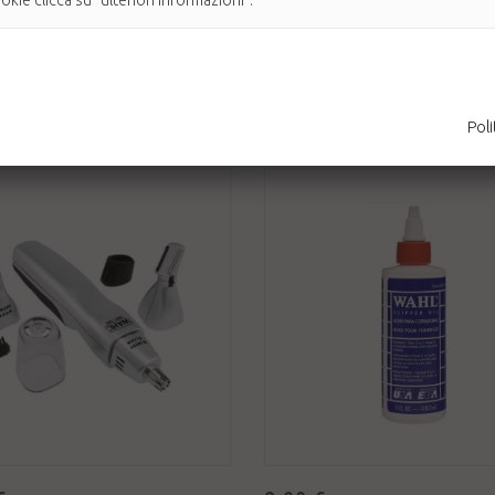
kie clicca su "ulteriori informazioni".
Batteria (inclusa) per peli naso, orecchie e
Disponibile
ile
AGGIUNGI AL CARRELLO
AGGIUNGI AL CARRELLO
Poli