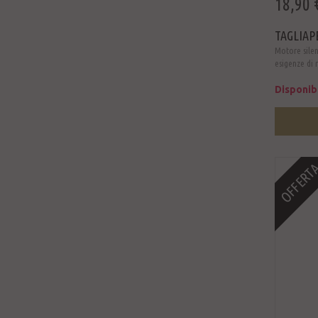
18,90 
TAGLIAP
Motore silenz
esigenze di r
Disponib
OFFERT