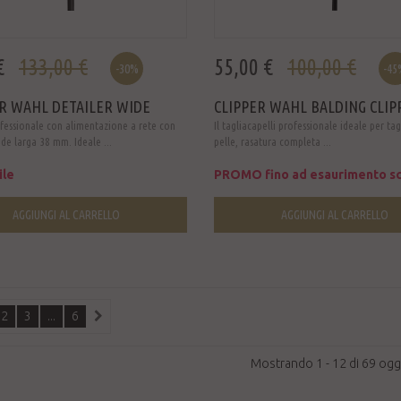
€
133,00 €
55,00 €
100,00 €
-30%
-45
R WAHL DETAILER WIDE
CLIPPER WAHL BALDING CLIP
fessionale con alimentazione a rete con
Il tagliacapelli professionale ideale per tagl
ade larga 38 mm. Ideale ...
pelle, rasatura completa ...
ile
PROMO fino ad esaurimento sc
AGGIUNGI AL CARRELLO
AGGIUNGI AL CARRELLO
2
3
...
6
Mostrando 1 - 12 di 69 ogg