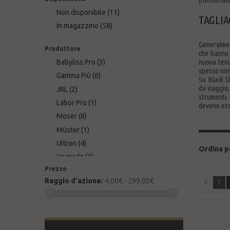
Non disponibile
(11)
TAGLIA
In magazzino
(58)
Generalmen
Produttore
che hanno i
nuova tend
Babyliss Pro
(3)
spesso non
Gamma Più
(6)
Su Black Sh
da viaggio,
JRL
(2)
strumenti. 
Labor Pro
(1)
devono esse
Moser
(8)
Müster
(1)
Ultron
(4)
Ordina p
Upgrade
(1)
Prezzo
Wahl
(38)
Raggio d'azione:
4,00€ - 299,00€
1