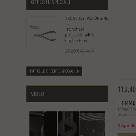
OFFERTE SPECIALI
TRONCHESI PER UNGHIE
-...
Tronchesi
professionali per
unghie inox
25,20 €
28,00 €
TUTTE LE OFFERTE SPECIALI
113,40
VIDEO
TRIMME
Trimmer prof
curare contor
Disponib