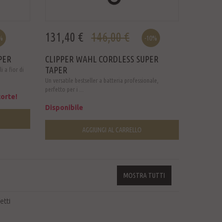
131,40 €
146,00 €
%
-10%
PER
CLIPPER WAHL CORDLESS SUPER
TAPER
i a fior di
Un versatile bestseller a batteria professionale,
perfetto per i ...
orte!
Disponibile
AGGIUNGI AL CARRELLO
MOSTRA TUTTI
etti