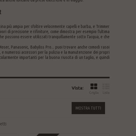
R
ina più ampia per sfoltire velocemente capelli e barba, e Trimmer
ori di precisione e rifiniture, come dimostra per esempio l'ultima
he possono essere utilizzati tranquillamente sotto l'acqua, e che
 Moser, Panasonic, Babyliss Pro... puoi trovare anche comodi rasoi
ie, e numerosi accessori per la pulizia e la manutenzione dei propri
colarmente importanti per la buona riuscita di un taglio, e quindi
Vista:
Griglia
Lista
MOSTRA TUTTI
etti