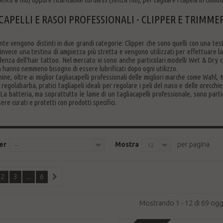
CAPELLI E RASOI PROFESSIONALI - CLIPPER E TRIMME
te vengono distinti in due grandi categorie: Clipper che sono quelli con una test
nvece una testina di ampiezza più stretta e vengono utilizzati per effettuare lav
enza dell'hair tattoo. Nel mercato vi sono anche particolari modelli Wet & Dry c
 hanno nemmeno bisogno di essere lubrificati dopo ogni utilizzo.
ine, oltre ai miglior tagliacapelli professionali delle migliori marche come Wahl,
 regolabarba, pratici tagliapeli ideali per regolare i peli del naso e delle orecch
La batteria, ma soprattutto le lame di un tagliacapelli professionale, sono parti
re curati e protetti con prodotti specifici.
er
Mostra
per pagina
--
12
2
3
...
6
Mostrando 1 - 12 di 69 ogg