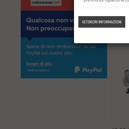
preferenze riguardo ai coo
Tagliapeli a 
sopracciglia.
Disponib