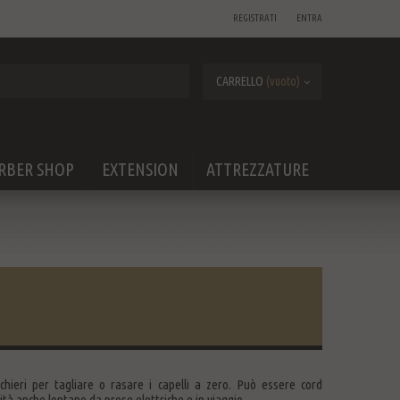
REGISTRATI
ENTRA
CARRELLO
(vuoto)
RBER SHOP
EXTENSION
ATTREZZATURE
ucchieri per tagliare o rasare i capelli a zero. Può essere cord
dità anche lontano da prese elettriche e in viaggio.