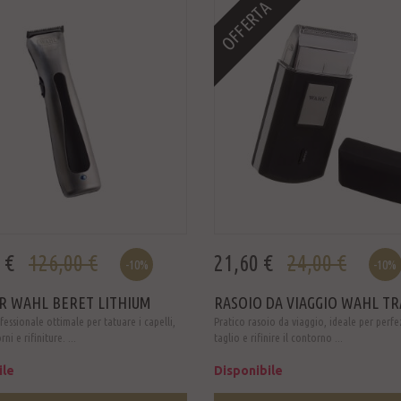
OFFERTA
 €
126,00 €
21,60 €
24,00 €
-10%
-10%
R WAHL BERET LITHIUM
RASOIO DA VIAGGIO WAHL TRA
essionale ottimale per tatuare i capelli,
Pratico rasoio da viaggio, ideale per perfe
ni e rifiniture. ...
taglio e rifinire il contorno ...
ile
Disponibile