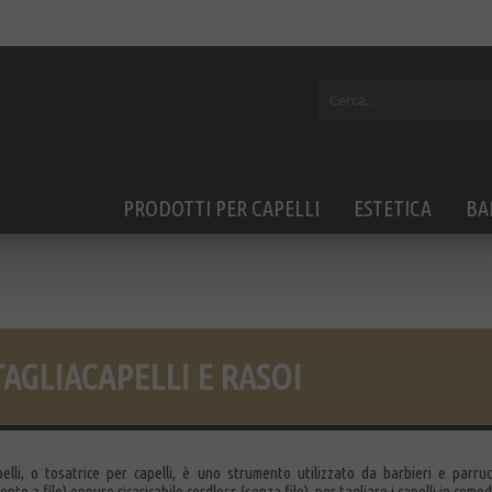
PRODOTTI PER CAPELLI
ESTETICA
BA
TAGLIACAPELLI E RASOI
apelli, o tosatrice per capelli, è uno strumento utilizzato da barbieri e parr
nto a filo) oppure ricaricabile cordless (senza filo), per tagliare i capelli in como