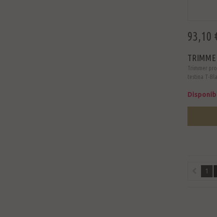
93,10 
TRIMME
Trimmer pro
testina T-Bl
Disponib
1