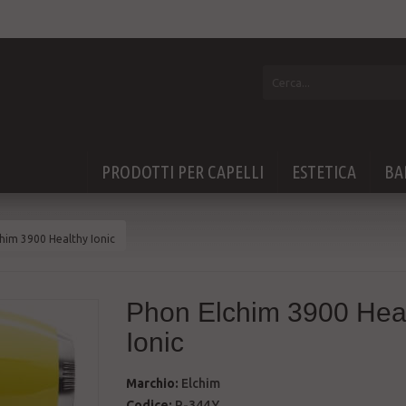
PRODOTTI PER CAPELLI
ESTETICA
BA
him 3900 Healthy Ionic
Phon Elchim 3900 Hea
Ionic
Marchio:
Elchim
Codice:
P-344.Y