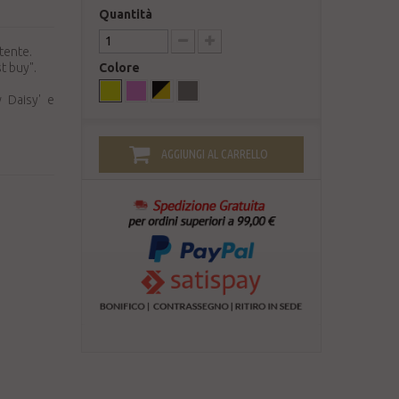
Quantità
otente.
t buy".
Colore
w Daisy' e
AGGIUNGI AL CARRELLO