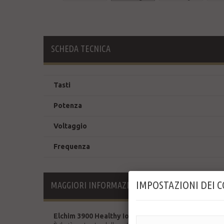
SCHEDA TECNICA
Tasti
Potenza
Voltaggio
Frequenza
IMPOSTAZIONI DEI 
MAGGIORI INFORMAZIONI
Elchim 3900 Healthy Ionic
è un asciugacapelli profess