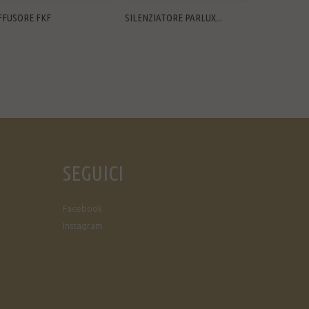
FFUSORE FKF
SILENZIATORE PARLUX...
DIFFUSORE 
SEGUICI
Facebook
Instagram