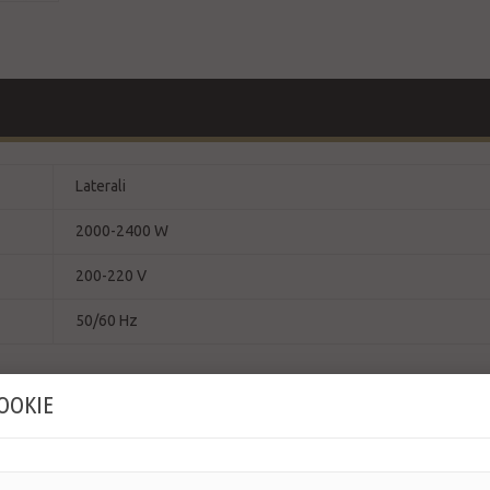
Laterali
2000-2400 W
200-220 V
50/60 Hz
COOKIE
ionale ad alta prestazione tecnologica.