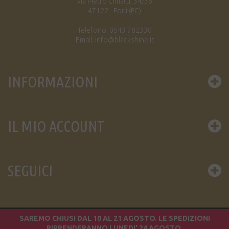
via Pietro Cimatti, 34/36
47122 - Forlì (FC)
Telefono: 0543 782330
Email: info@blackshine.it
INFORMAZIONI
IL MIO ACCOUNT
SEGUICI
SAREMO CHIUSI DAL 10 AL 21 AGOSTO. LE SPEDIZIONI
© 2016 BLACK SHINE DIFFUSION S.A.S. / P.IVA 02049450402
RIPRENDERANNO LUNEDI' 24 AGOSTO.