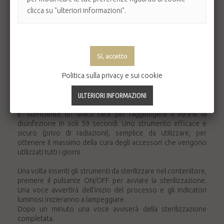
Lo sterilizzatore Aurore Pro 401 è indicato per diversi
clicca su "ulteriori informazioni".
utensili: rasoi, forbici per le unghie, occhiali, strumenti per il
trucco (pennelli e pinzette) o per la manicure/pedicure
(tronchesi, tronchesini, attrezzi vari in metallo).
L'irradiazione con luce LED UV-C è un metodo di disinfezione
che utilizza luce ultravioletta (UV-C) a corta lunghezza d'onda
per uccidere o inattivare i microorganismi distruggendo gli
Politica sulla privacy e sui cookie
acidi nucleici e distruggendo il loro DNA, lasciandoli incapaci
di svolgere funzioni cellulari vitali.
La tecnologia di sterilizzazione UV-C è utilizzata in vari campi
sanitari.
E' sufficiente un unico click per raggiungere il 99,9% di
disinfezione in soli 59 secondi. Uno strumento efficace e
sicuro (privo di radiazioni), semplice da utilizzare, per
ottenere il massimo della cura degli accessori che vengono
utilizzati tutti i giorni.
Una volta inseriti gli strumenti da sterilizzare nel contenitore,
premere il pulsante ON/OFF per avviare la sterilizzazione.
Una voce avvertirà dell'inizio del processo e gli indicatori
luminosi inizieranno a lampeggiare.
Dopo un minuto una voce avviserà della sterilizzazione
completata.