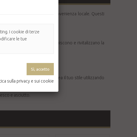
lla pelle con ingredienti di provenienza locale. Questi
o e non sono testati su animali.
ing. I cookie di terze
dificare le tue
o di Cocco e la Vitamina E leniscono e rivitalizzano la
e sulla pelle sottostante. Crea il tuo stile utilizzando
tica sulla privacy e sui cookie
esco e asciutto.