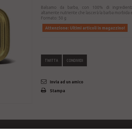
Balsamo da barba, con 100% di ingredienti 
altamente nutriente che lascerà la barba morbida 
Formato: 50 g
Attenzione: Ultimi articoli in magazzino!
TWITTA
CONDIVIDI
Invia ad un amico
Stampa