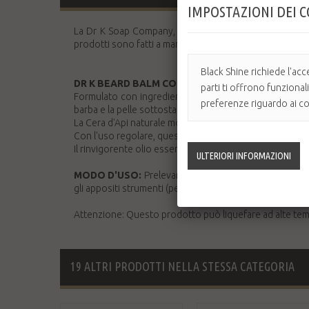
IMPOSTAZIONI DEI 
La Dr K Soap Company, con sede a Cork, produce i migli
prodotti sono fatti a mano in Irlanda secondo le severe 
Black Shine richiede l'acc
DR K BEARD BALM COOL MINT
parti ti offrono funzional
Formulato con ingredienti naturali, questo nutriente b
preferenze riguardo ai coo
barba e la pelle sottostante.
La Cera d'Api naturale modella e mantiene lo stile prefer
Con l'uso regolare, questo balsamo altamente nutriente
Il rinvigorente olio essenziale di Menta Piperita dona u
MODO D'USO:
Prelevare una piccola quantità di prodo
gli appositi strumenti (pettine e spazzola da barba).
Attenzione: Questo prodotto può liquefare ad alte temp
19 ALTRI PRODOTTI NELLA STESSA CATEGORIA