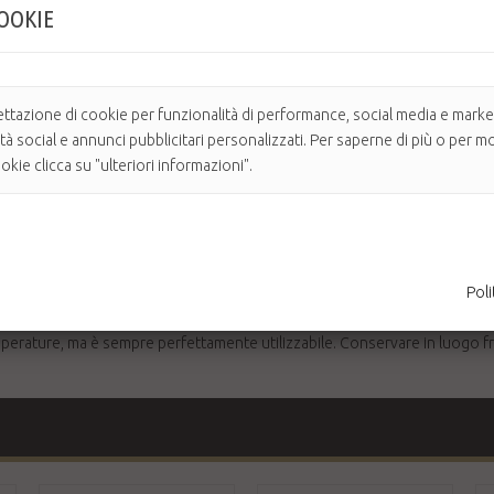
COOKIE
ori saponi naturali e prodotti specifici per la rasatura e per la cura de
norme cosmetici dell'UE e sono privi di SLS, parabeni, derivati del petroli
ettazione di cookie per funzionalità di performance, social media e market
ità social e annunci pubblicitari personalizzati. Per saperne di più o per mo
alsamo per barba contiene Burro di Karitè per condizionare, mentre l'Oli
kie clicca su "ulteriori informazioni".
ito della barba, governando i peli più disordinati.
 lascerà la barba morbida e sana.
na profumazione irresistibile al prodotto.
tto e stendere sul palmo della mano. Applicare con parsimonia sulla barba 
Poli
erature, ma è sempre perfettamente utilizzabile. Conservare in luogo fr