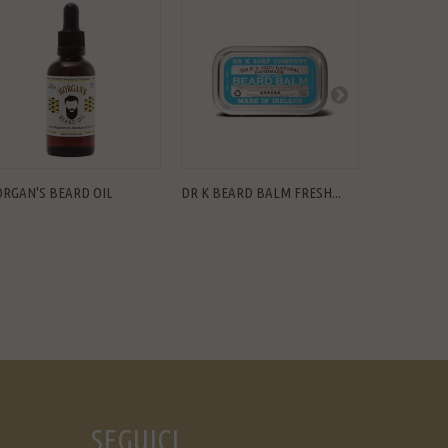
RGAN'S BEARD OIL
DR K BEARD BALM FRESH...
REUZEL BE
SEGUICI