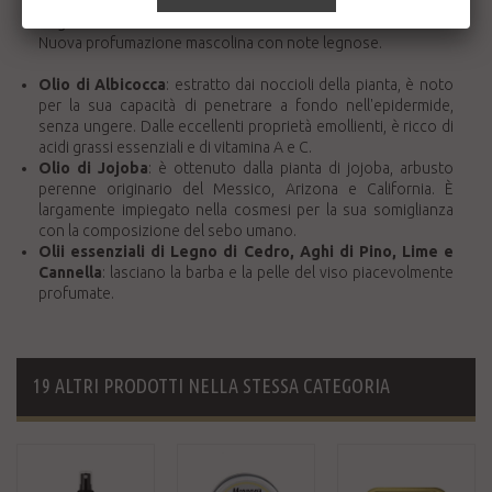
barba nutrita, sana e morbida, grazie ai suoi ingredienti di
origine naturale.
Nuova profumazione mascolina con note legnose.
Olio di Albicocca
: estratto dai noccioli della pianta, è noto
per la sua capacità di penetrare a fondo nell'epidermide,
senza ungere. Dalle eccellenti proprietà emollienti, è ricco di
acidi grassi essenziali e di vitamina A e C.
Olio di Jojoba
: è ottenuto dalla pianta di jojoba, arbusto
perenne originario del Messico, Arizona e California. È
largamente impiegato nella cosmesi per la sua somiglianza
con la composizione del sebo umano.
Olii essenziali di Legno di Cedro, Aghi di Pino, Lime e
Cannella
: lasciano la barba e la pelle del viso piacevolmente
profumate.
19 ALTRI PRODOTTI NELLA STESSA CATEGORIA