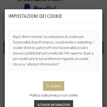
IMPOSTAZIONI DEI COOKIE
Black Shine richiede l'accettazione di cookie per
funzionalità di performance, social media e marketing. I
MAGGIORI INFORMAZIONI
cookie di terze parti ti offrono funzionalità social e
annunci pubblicitari personalizzati. Per saperne di più o
per modificare le tue preferenze riguardo ai cookie
La Dr K Soap Company, con sede a Cork, produce i migliori
clicca su "ulteriori informazioni".
saponi naturali e prodotti specifici per la rasatura e per la
cura della pelle con ingredienti di provenienza locale. Questi
prodotti sono fatti a mano in Irlanda secondo le severe
norme cosmetici dell'UE e sono privi di SLS, parabeni, derivati
del petrolio e non sono testati su animali.
Politica sulla privacy e sui cookie
DR K BEARD TONIC WOODLAND
Vero toccasana per tutte le barbe, questo tonico lascia la