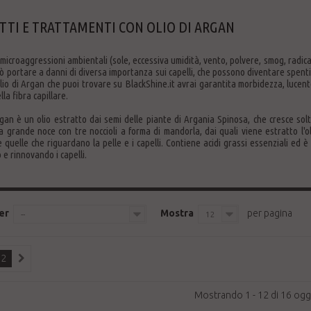
TI E TRATTAMENTI CON OLIO DI ARGAN
 microaggressioni ambientali (sole, eccessiva umidità, vento, polvere, smog, radica
ò portare a danni di diversa importanza sui capelli, che possono diventare spent
lio di Argan che puoi trovare su BlackShine.it avrai garantita morbidezza, lucen
lla fibra capillare.
Argan è un olio estratto dai semi delle piante di Argania Spinosa, che cresce so
a grande noce con tre noccioli a forma di mandorla, dai quali viene estratto l'o
 quelle che riguardano la pelle e i capelli.
Contiene acidi grassi essenziali ed è 
 e rinnovando i capelli.
er
Mostra
per pagina
--
12
2
Mostrando 1 - 12 di 16 ogg