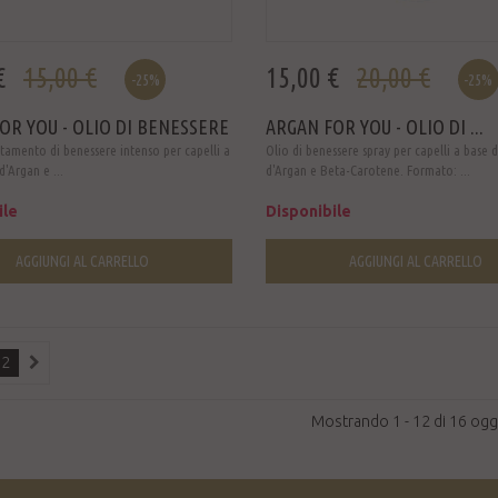
€
15,00 €
15,00 €
20,00 €
-25%
-25%
OR YOU - OLIO DI BENESSERE
ARGAN FOR YOU - OLIO DI ...
ttamento di benessere intenso per capelli a
Olio di benessere spray per capelli a base d
d'Argan e ...
d'Argan e Beta-Carotene. Formato: ...
ile
Disponibile
AGGIUNGI AL CARRELLO
AGGIUNGI AL CARRELLO
2
Mostrando 1 - 12 di 16 ogg