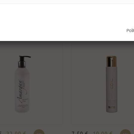
aumentare la luminosità e rendere ...
onibile
Disponibile
AGGIUNGI AL CARRELLO
AGGIUNGI AL CARRELLO
Poli