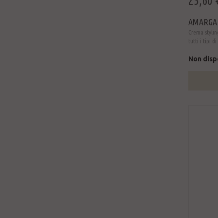
25,60 
AMARGAN
Crema stylin
tutti i tipi di
Non disp