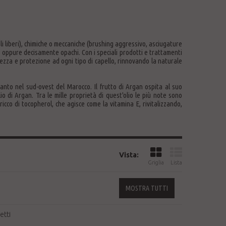
li liberi), chimiche o meccaniche (brushing aggressivo, asciugature
i oppure decisamente opachi. Con i speciali prodotti e trattamenti
tezza e protezione ad ogni tipo di capello, rinnovando la naturale
ltanto nel sud-ovest del Marocco.
Il frutto di Argan ospita al suo
lio di Argan.
Tra le mille proprietà di quest'olio le più note sono
ricco di tocopherol, che agisce come la vitamina E, rivitalizzando,
Vista:
Griglia
Lista
MOSTRA TUTTI
etti