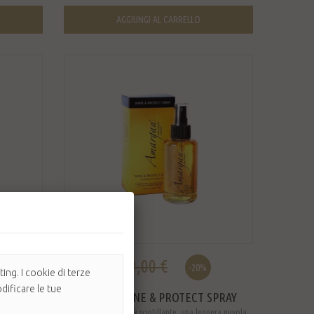
AGGIUNGI AL CARRELLO
23,20 €
29,00 €
-20%
ing. I cookie di terze
dificare le tue
AMARGAN SHINE & PROTECT SPRAY
spo,
Il segreto per un look scintillante: una leggera nuvola