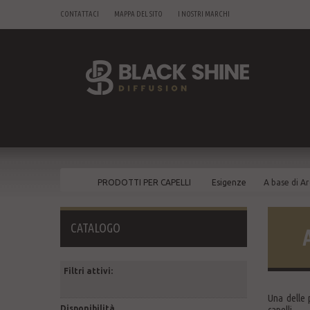
CONTATTACI
MAPPA DEL SITO
I NOSTRI MARCHI
PRODOTTI PER CAPELLI
Esigenze
A base di A
CATALOGO
Filtri attivi:
Una delle p
Disponibilità
capelli.