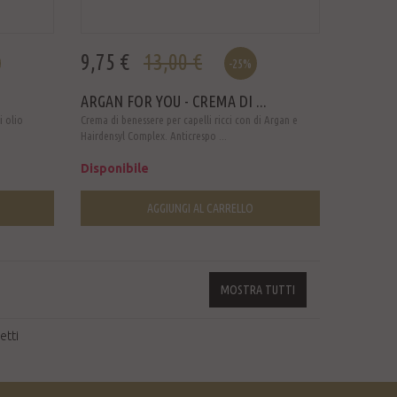
9,75 €
13,00 €
-25%
ARGAN FOR YOU - CREMA DI ...
i olio
Crema di benessere per capelli ricci con di Argan e
Hairdensyl Complex. Anticrespo ...
Disponibile
AGGIUNGI AL CARRELLO
MOSTRA TUTTI
etti