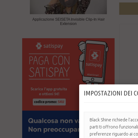
Applicazione SEISETA Invisible Clip-In Hair
Extension
IMPOSTAZIONI DEI 
14,95 
Black Shine richiede l'acc
parti ti offrono funzional
EVERYDA
preferenze riguardo ai coo
Formato: 25