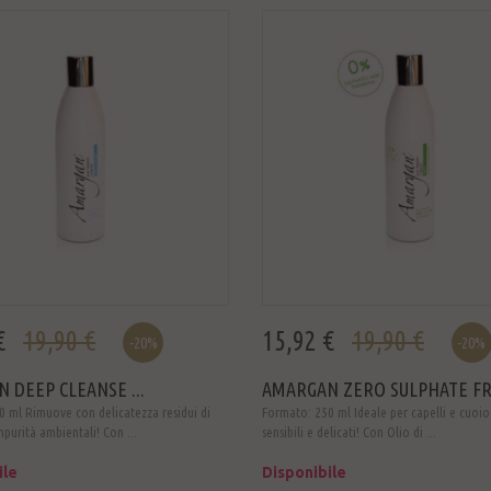
€
19,90 €
15,92 €
19,90 €
-20%
-20%
 DEEP CLEANSE ...
AMARGAN ZERO SULPHATE FRE
 ml Rimuove con delicatezza residui di
Formato: 250 ml Ideale per capelli e cuoio
mpurità ambientali! Con ...
sensibili e delicati! Con Olio di ...
ile
Disponibile