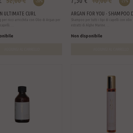
€
32,00 €
7,50 €
10,00 €
-20%
-25%
 ULTIMATE CURL
ARGAN FOR YOU - SHAMPOO DI
g per ricci arricchita con Olio di Argan per
Shampoo per tutti i tipi di capelli con olio
 capelli. ...
estratti di Alghe Marine. ...
onibile
Non disponibile
AGGIUNGI AL CARRELLO
AGGIUNGI AL CARRELLO