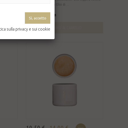
di luce arricchita con Olio di ...
Non disponibile
AGGIUNGI AL CARRELLO
tica sulla privacy e sui cookie