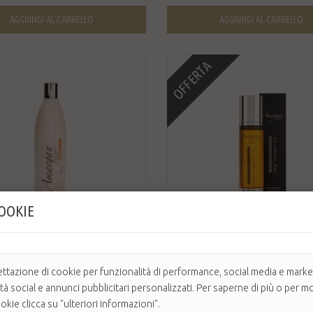
AGGIUNGI AL CARRELLO
AGGIUNGI AL CARRELLO
OFFERTA
COOKIE
€
22,40 €
28,00 €
-20%
ettazione di cookie per funzionalità di performance, social media e market
ità social e annunci pubblicitari personalizzati. Per saperne di più o per mo
Y MOISTURISING ARGAN ...
AMARGAN HAIR THERAPY OIL
kie clicca su "ulteriori informazioni".
0 ml Con Olio di Argan.
Olio di Argan che aiuta ad eliminare il cre