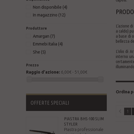
Non disponibile
(4)
PRODOT
In magazzino
(12)
L'azione di
Produttore
a caldo) pu
a base di o
Amargan
(7)
bellezza de
Emmebi Italia
(4)
L'olio di 
She
(5)
interno un
certamente
Prezzo
illuminando
Raggio d'azione:
6,00€ - 51,00€
Ordina p
OFFERTE SPECIALI
1
PIASTRA BHS-100 SLIM
STYLER
Piastra professionale