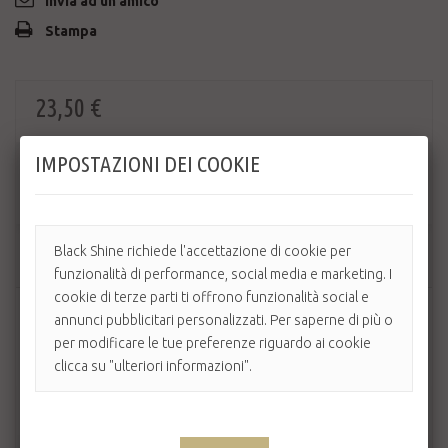
Invia ad un amico
Stampa
23,50 €
IMPOSTAZIONI DEI COOKIE
Quantità
Black Shine richiede l'accettazione di cookie per
AGGIUNGI AL CARRELLO
funzionalità di performance, social media e marketing. I
cookie di terze parti ti offrono funzionalità social e
annunci pubblicitari personalizzati. Per saperne di più o
per modificare le tue preferenze riguardo ai cookie
clicca su "ulteriori informazioni".