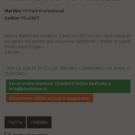
Marchio:
YS Park Professional
Codice:
YS-s282T
Pettine Barber per tosatrice. Come YS-s282 ma con i denti integrati
sul dorso del pettine per rimuovere facilmente i residui di capelli
rimasti dopo il taglio.
240 mm
- PER LA SCELTA DI COLORI SPECIFICI CONTATTARCI VIA EMAIL O
TELEFONO -
Sei un professionista? Chiedici il listino dedicato a
info@blackshine.it
Attenzione: Ultimi articoli in magazzino!
TWITTA
CONDIVIDI