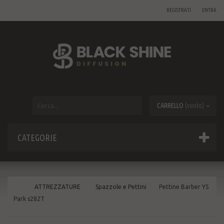
REGISTRATI
ENTRA
CARRELLO
(vuoto)
CATEGORIE
ATTREZZATURE
Spazzole e Pettini
Pettine Barber YS
Park s282T