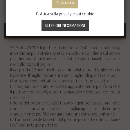
Politica sulla privacy e sui cookie
MAGGIORI INFORMAZIONI
YS Park s282T è il pettine da barber di 240 mm di lunghezza,
in versione più sottile rispetto a YS-282 e con denti sul dorso
per rimuovere facilmente i residui di capelli rimasti in cute e
nel collo dopo il taglio.
Il corpo da 2,5 mm risulta così più adatto per il taglio con la
tosatrice. Il miglior strumento per il taglio Clipper Over Comb.
I fori sono centimetrati a distanza di 1 cm l'uno dall'altro.
L'impugnatura è stata realizzata appositamente per far sì che
il pettine non scivoli, e per una maggiore tenuta e comodità
nella presa.
I denti del pettine YS-s282T sono rigidi per assicurarsi che
non si muovano sotto il tagliacapelli, e diventano
gradualmente più fitti per garantire una tensione uniforme.
La forma curva della testa del pettine permette di individuare
i 90° per un taglio perfetto.