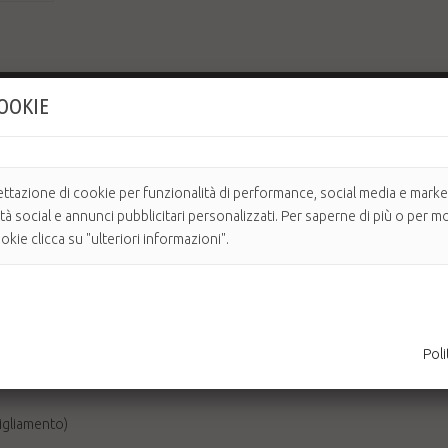
COOKIE
25% più rapida
ettazione di cookie per funzionalità di performance, social media e market
ità social e annunci pubblicitari personalizzati. Per saperne di più o per mo
kie clicca su "ulteriori informazioni".
Poli
igliamento)