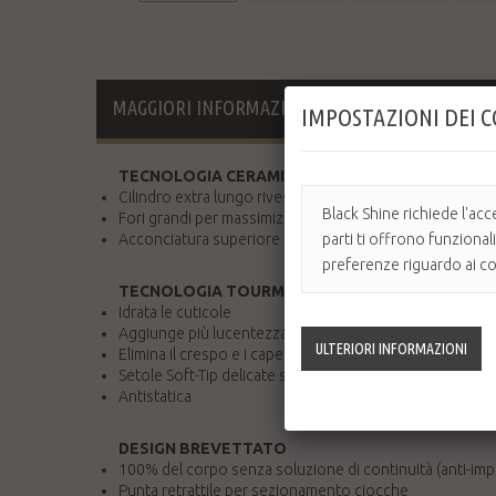
MAGGIORI INFORMAZIONI
IMPOSTAZIONI DEI 
TECNOLOGIA CERAMICA ALL'AVANGUARDIA
Cilindro extra lungo rivestito in ceramica: Asciugatura 
Black Shine richiede l'acc
Fori grandi per massimizzare il flusso d'aria
Acconciatura superiore e di lunga durata
parti ti offrono funzional
preferenze riguardo ai coo
TECNOLOGIA TOURMALINE ION
Idrata le cuticole
Aggiunge più lucentezza ai capelli
Elimina il crespo e i capelli ribelli
Setole Soft-Tip delicate sui capelli e sul cuoio capelluto
Antistatica
DESIGN BREVETTATO
100% del corpo senza soluzione di continuità (anti-imp
Punta retrattile per sezionamento ciocche