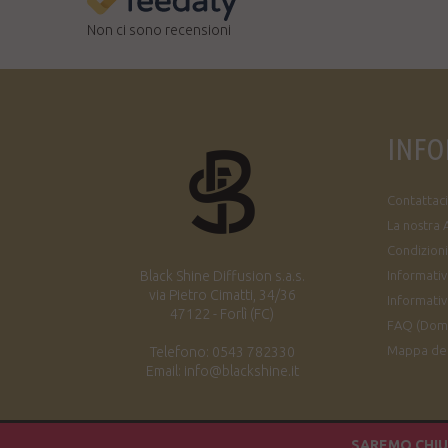
Non ci sono recensioni
INFO
Contattaci
La nostra 
Condizioni
Black Shine Diffusion s.a.s.
Informativa
via Pietro Cimatti, 34/36
Informativ
47122 - Forlì (FC)
FAQ (Dom
Mappa del
Telefono: 0543 782330
Email: info@blackshine.it
SAREMO CHIUS