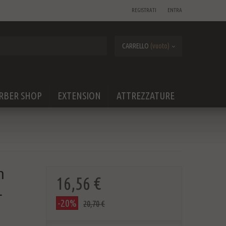
REGISTRATI
ENTRA
CARRELLO
(vuoto)
RBER SHOP
EXTENSION
ATTREZZATURE
n
16,56 €
L
-20%
20,70 €