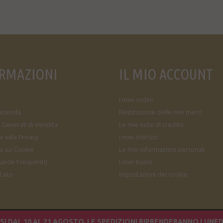
RMAZIONI
IL MIO ACCOUNT
I miei ordini
Azienda
Restituzione delle mie merci
 Generali di Vendita
Le mie note di credito
 sulla Privacy
I miei indirizzi
a sui Cookie
Le mie informazioni personali
ande Frequenti)
I miei buoni
 sito
Impostazioni dei cookie
I DAL 10 AL 21 AGOSTO. LE SPEDIZIONI RIPRENDERANNO LUNED