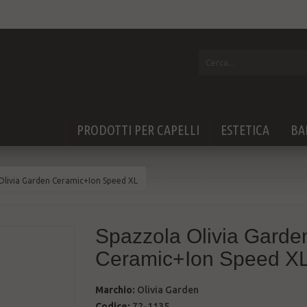
PRODOTTI PER CAPELLI
ESTETICA
BA
Olivia Garden Ceramic+Ion Speed XL
Spazzola Olivia Garde
Ceramic+Ion Speed X
Marchio:
Olivia Garden
Codice:
72-1135