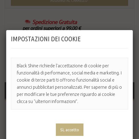
AGGIUNGI AL CARRELLO
IMPOSTAZIONI DEI COOKIE
Black Shine richiede l'accettazione di cookie per
funzionalità di performance, social media e marketing. I
cookie di terze parti ti offrono funzionalità social e
annunci pubblicitari personalizzati. Per saperne di più o
MAGGIORI INFORMAZIONI
per modificare le tue preferenze riguardo ai cookie
clicca su "ulteriori informazioni".
OCLEO' ACQUA MICELLARE STRUCCANTE
La nuova Acqua Micellare è sinonimo di detersione
intelligente per la sua duplice funzione, ovvero agisce
contemporaneamente da struccante e tonico e pulisce in
profondità senza intaccare la barriera idrolipidica che