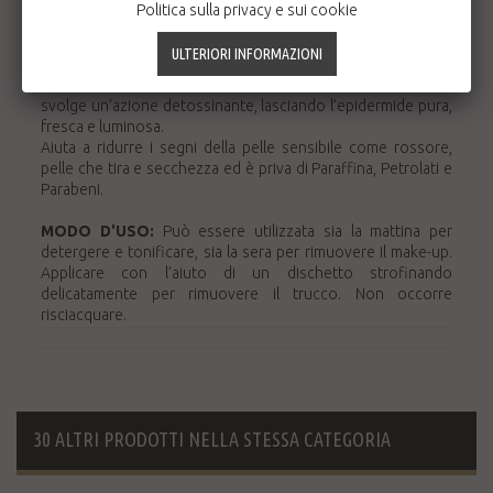
difende la nostra pelle dalle aggressioni esterne.
Politica sulla privacy e sui cookie
In un solo gesto cattura e rimuove impurità, sebo in
eccesso, trucco e agenti inquinanti, detergendo e
struccando la pelle senza seccarla.
Idrata delicatamente, conferisce immediato benessere e
svolge un’azione detossinante, lasciando l’epidermide pura,
fresca e luminosa.
Aiuta a ridurre i segni della pelle sensibile come rossore,
pelle che tira e secchezza ed è priva di Paraffina, Petrolati e
Parabeni.
MODO D'USO:
Può essere utilizzata sia la mattina per
detergere e tonificare, sia la sera per rimuovere il make-up.
Applicare con l’aiuto di un dischetto strofinando
delicatamente per rimuovere il trucco. Non occorre
risciacquare.
30 ALTRI PRODOTTI NELLA STESSA CATEGORIA