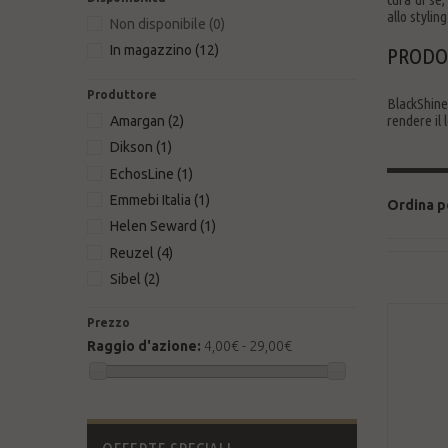
allo stylin
Non disponibile
(0)
In magazzino
(12)
PRODOT
Produttore
BlackShine.
rendere il 
Amargan
(2)
Dikson
(1)
EchosLine
(1)
Emmebi Italia
(1)
Ordina p
Helen Seward
(1)
Reuzel
(4)
Sibel
(2)
Prezzo
Raggio d'azione:
4,00€ - 29,00€