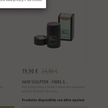
19,90 €
24,90 €
HAIR SCULPTOR - FIBRE A ...
uso
Hair Sculptor dona a uomini e donne una capigliatura
più folta all'istante! Una volta ...
Prodotto disponibile con altre opzioni