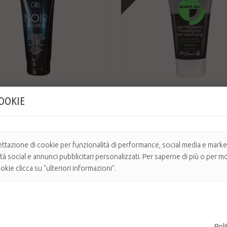
COOKIE
8,40 €
12,00 €
-30%
R
KAPETIL BLACK GEL
ettazione di cookie per funzionalità di performance, social media e market
te, Fissaggio leggero. Ridà colore ai
Gel riflessante modellante per capelli grigi 
ità social e annunci pubblicitari personalizzati. Per saperne di più o per mo
 rendendoli lucidi e ...
Formato: 150 ml
kie clicca su "ulteriori informazioni".
ile
Disponibile
AGGIUNGI AL CARRELLO
AGGIUNGI AL CARRELLO
Poli