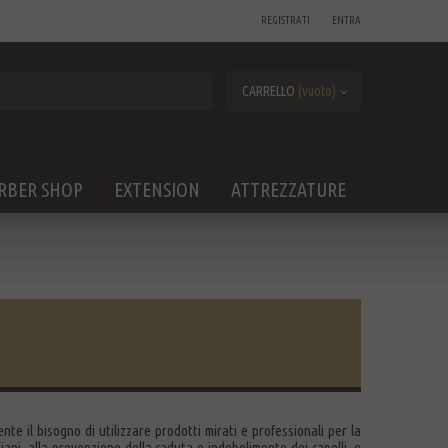
REGISTRATI
ENTRA
CARRELLO
(vuoto)
RBER SHOP
EXTENSION
ATTREZZATURE
te il bisogno di utilizzare prodotti mirati e professionali per la
iani, alla prevenzione della caduta e indebolimento dei capelli, e