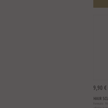
9,90 €
HAIR SC
Formato: 100
aderire in m