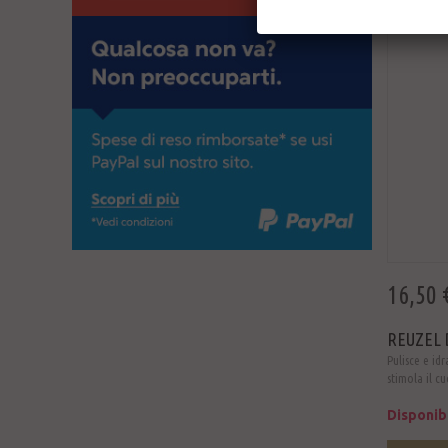
16,50 
REUZEL 
Pulisce e id
stimola il c
Disponib