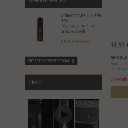
OFFERTE SPECIALI
ARRICCIACAPELLI KIEPE
TOY...
Toy Curls non è un
arricciacapelli...
84,00 €
105,00 €
14,95 
AMARGAN
TUTTE LE OFFERTE SPECIALI
Formato: 25
Olio di Arga
Disponib
VIDEO