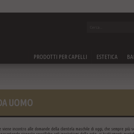
PRODOTTI PER CAPELLI
ESTETICA
BA
DA UOMO
 viene incontro alle domande della clientela maschile di oggi, che sempre più sen
 garantendo risposte specifiche agli inestetismi della cute, ai trattamenti quotid