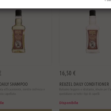
€
16,50 €
DAILY SHAMPOO
REUZEL DAILY CONDITIONER
rata efficacemente, mentre rinfresca e
Balsamo leggero e idratante, ideale per l'
uoio capelluto.
quotidiano su tutti i tipi di capelli.
ile
Disponibile