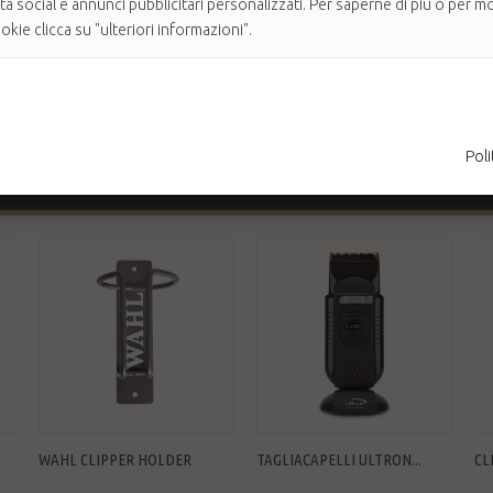
ità social e annunci pubblicitari personalizzati. Per saperne di più o per mo
kie clicca su "ulteriori informazioni".
 in 1, per il raffreddamento immediato, la lubrificazione e la pulizia de
 durante l'uso della testina sulla superficie e a lato della stessa. Il ris
lasciare su quest'ultima un abbondante residuo oleoso.
Poli
WAHL CLIPPER HOLDER
TAGLIACAPELLI ULTRON...
CL