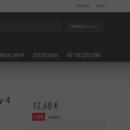
REGISTRATI
ENTRA
CARRELLO
(vuoto)
RBER SHOP
EXTENSION
ATTREZZATURE
y 4
12,60 €
-10%
14,00 €