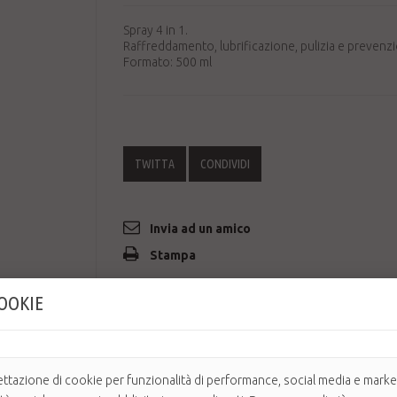
Spray 4 in 1.
Raffreddamento, lubrificazione, pulizia e prevenz
Formato: 500 ml
TWITTA
CONDIVIDI
Invia ad un amico
Stampa
COOKIE
ettazione di cookie per funzionalità di performance, social media e market