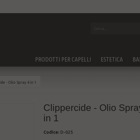
PRODOTTI PER CAPELLI
ESTETICA
BA
ide - Olio Spray 4 in 1
Clippercide - Olio Spra
in 1
Codice:
D-025