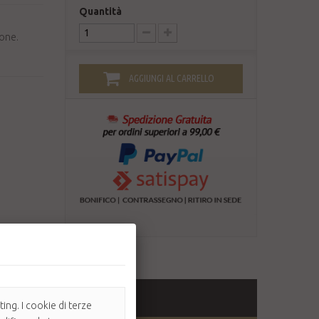
Quantità
ione.
AGGIUNGI AL CARRELLO
ing. I cookie di terze