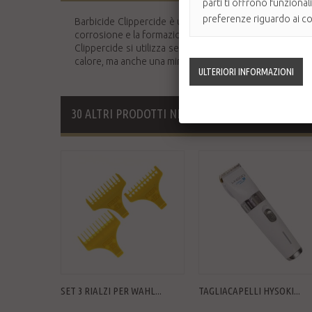
parti ti offrono funzional
preferenze riguardo ai coo
Barbicide Clippercide è uno spray altamente efficace 4
corrosione e la formazione della ruggine.
Clippercide si utilizza semplicemente spruzzando prima e
calore, ma anche una minore usura della testina senza 
30 ALTRI PRODOTTI NELLA STESSA CATEGORIA
SET 3 RIALZI PER WAHL...
TAGLIACAPELLI HYSOKI...