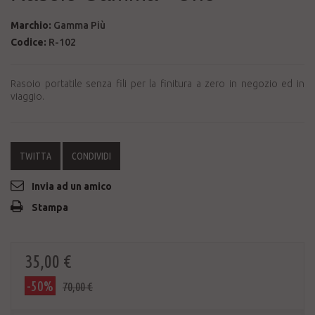
Marchio:
Gamma Più
Codice:
R-102
Rasoio portatile senza fili per la finitura a zero in negozio ed in
viaggio.
TWITTA
CONDIVIDI
Invia ad un amico
Stampa
35,00 €
-50%
70,00 €