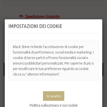
IMPOSTAZIONI DEI COOKIE
Black Shine richiede l'accettazione di cookie per
funzionalità di performance, social media e marketing. I
cookie di terze parti ti offrono funzionalità social e
annunci pubblicitari personalizzati. Per saperne di più o
MAGGIORI INFORMAZIONI
per modificare le tue preferenze riguardo ai cookie
clicca su "ulteriori informazioni".
Lamina e retina di ricambio compatibile esclusivamente
con il rasoio Wahl Travel Shaver.
Lunghezza di taglio: 0,2 mm
Larghezza di taglio: 32 mm
Politica sulla privacy e sui cookie