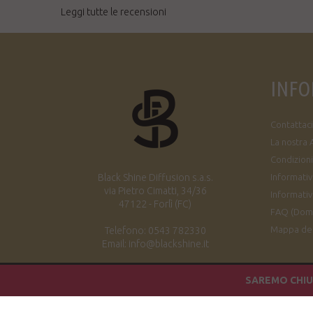
Leggi tutte le recensioni
INFO
Contattaci
La nostra 
Condizioni
Black Shine Diffusion s.a.s.
Informativa
via Pietro Cimatti, 34/36
Informativ
47122 - Forlì (FC)
FAQ (Dom
Mappa del
Telefono: 0543 782330
Email: info@blackshine.it
SAREMO CHIUS