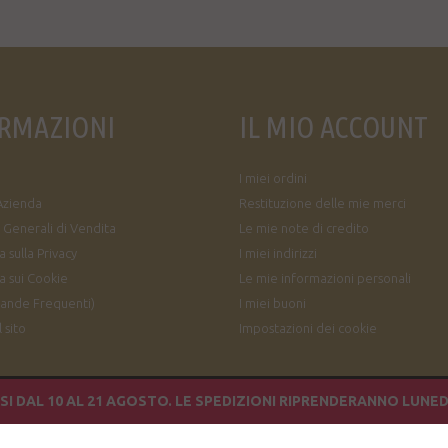
RMAZIONI
IL MIO ACCOUNT
I miei ordini
Azienda
Restituzione delle mie merci
 Generali di Vendita
Le mie note di credito
 sulla Privacy
I miei indirizzi
a sui Cookie
Le mie informazioni personali
ande Frequenti)
I miei buoni
 sito
Impostazioni dei cookie
I DAL 10 AL 21 AGOSTO. LE SPEDIZIONI RIPRENDERANNO LUNED