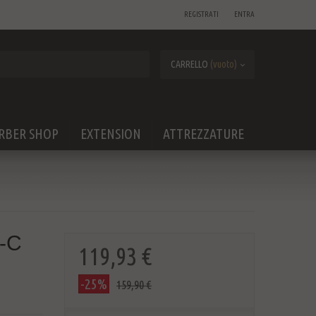
REGISTRATI
ENTRA
CARRELLO
(vuoto)
RBER SHOP
EXTENSION
ATTREZZATURE
D-C
119,93 €
-25%
159,90 €